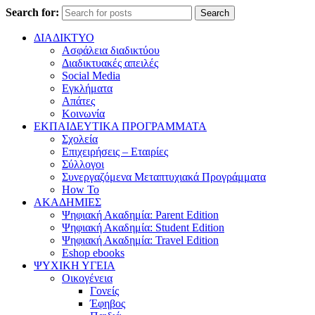
Search for:
Search
ΔΙΑΔΙΚΤΥΟ
Ασφάλεια διαδικτύου
Διαδικτυακές απειλές
Social Media
Εγκλήματα
Απάτες
Κοινωνία
ΕΚΠΑΙΔΕΥΤΙΚΑ ΠΡΟΓΡΑΜΜΑΤΑ
Σχολεία
Επιχειρήσεις – Εταιρίες
Σύλλογοι
Συνεργαζόμενα Μεταπτυχιακά Προγράμματα
How To
ΑΚΑΔΗΜΙΕΣ
Ψηφιακή Ακαδημία: Parent Edition
Ψηφιακή Ακαδημία: Student Edition
Ψηφιακή Ακαδημία: Travel Edition
Eshop ebooks
ΨΥΧΙΚΗ ΥΓΕΙΑ
Οικογένεια
Γονείς
Έφηβος