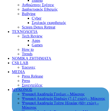
Παιδιά
Ανθρώπινες Σχέσεις
Διαδικτυακός Εθισμός
Bullying
Cyber
Σχολικός εκφοβισμός
Screen Detox Retreat
ΤΕΧΝΟΛΟΓΙΑ
Tech Review
Apps
Games
How to
Trends
ΝΟΜΙΚΑ ΖΗΤΗΜΑΤΑ
CSIi LAB
Έρευνες
MEDIA
Press Release
Press
Συνεντεύξεις
ΜΥΚΟΝΟΣ
Ψηφιακή Ακαδημία Γονέων – Μύκονος
Ψηφιακή Ακαδημία Παιδιών (7-17 ετών) – Μύκονος
Ψηφιακή Ακαδημία Τρίτης Ηλικίας (60+ ετών) –
Μύκονος