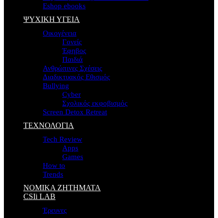
Eshop ebooks
ΨΥΧΙΚΗ ΥΓΕΙΑ
Οικογένεια
Γονείς
Έφηβος
Παιδιά
Ανθρώπινες Σχέσεις
Διαδικτυακός Εθισμός
Bullying
Cyber
Σχολικός εκφοβισμός
Screen Detox Retreat
ΤΕΧΝΟΛΟΓΙΑ
Tech Review
Apps
Games
How to
Trends
ΝΟΜΙΚΑ ΖΗΤΗΜΑΤΑ
CSIi LAB
Έρευνες