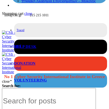
Ψηφιακή Ακαδημία Επιχειρηματιών – Μύκονος
Shopping cart
close
info@csii.gr
215 215 1011
Traced
HELP DESK
DONATION
No 1 Cyber Security International Institute in Greece
VOLUNTEERING
close
Search for: