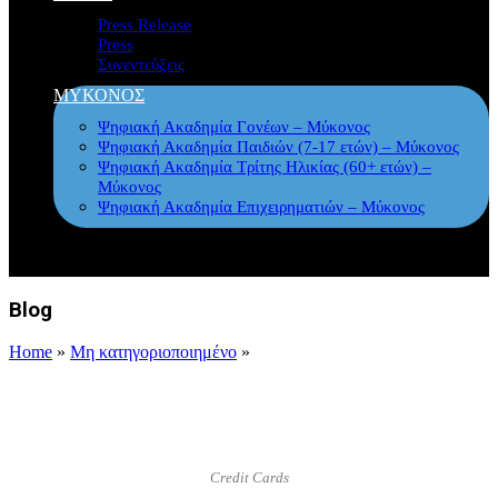
Press Release
Press
Συνεντεύξεις
ΜΥΚΟΝΟΣ
Ψηφιακή Ακαδημία Γονέων – Μύκονος
Ψηφιακή Ακαδημία Παιδιών (7-17 ετών) – Μύκονος
Ψηφιακή Ακαδημία Τρίτης Ηλικίας (60+ ετών) –
Μύκονος
Ψηφιακή Ακαδημία Επιχειρηματιών – Μύκονος
Blog
Home
»
Μη κατηγοριοποιημένο
»
Credit Cards