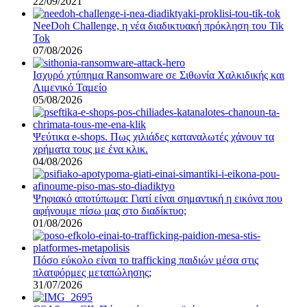
22/09/2021
NeeDoh Challenge, η νέα διαδικτυακή πρόκληση του Tik
Tok
07/08/2026
Ισχυρό χτύπημα Ransomware σε Σιθωνία Χαλκιδικής και
Λιμενικό Ταμείο
05/08/2026
Ψεύτικα e-shops. Πως χιλιάδες καταναλωτές χάνουν τα
χρήματα τους με ένα κλικ.
04/08/2026
Ψηφιακό αποτύπωμα: Γιατί είναι σημαντική η εικόνα που
αφήνουμε πίσω μας στο διαδίκτυο;
01/08/2026
Πόσο εύκολο είναι το trafficking παιδιών μέσα στις
πλατφόρμες μεταπώλησης;
31/07/2026