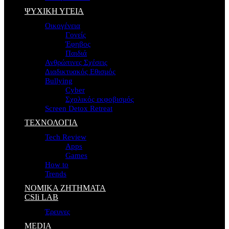
ΨΥΧΙΚΗ ΥΓΕΙΑ
Οικογένεια
Γονείς
Έφηβος
Παιδιά
Ανθρώπινες Σχέσεις
Διαδικτυακός Εθισμός
Bullying
Cyber
Σχολικός εκφοβισμός
Screen Detox Retreat
ΤΕΧΝΟΛΟΓΙΑ
Tech Review
Apps
Games
How to
Trends
ΝΟΜΙΚΑ ΖΗΤΗΜΑΤΑ
CSIi LAB
Έρευνες
MEDIA