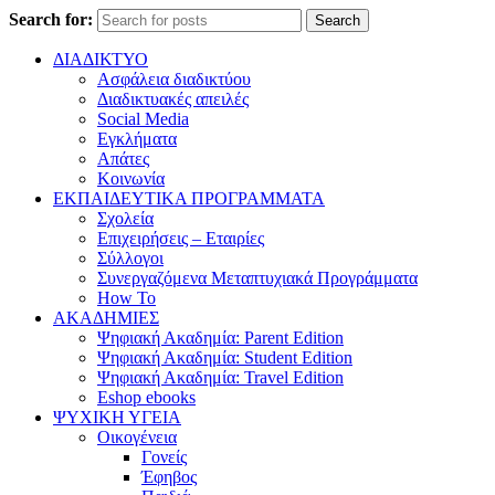
Search for:
Search
ΔΙΑΔΙΚΤΥΟ
Ασφάλεια διαδικτύου
Διαδικτυακές απειλές
Social Media
Εγκλήματα
Απάτες
Κοινωνία
ΕΚΠΑΙΔΕΥΤΙΚΑ ΠΡΟΓΡΑΜΜΑΤΑ
Σχολεία
Επιχειρήσεις – Εταιρίες
Σύλλογοι
Συνεργαζόμενα Μεταπτυχιακά Προγράμματα
How To
ΑΚΑΔΗΜΙΕΣ
Ψηφιακή Ακαδημία: Parent Edition
Ψηφιακή Ακαδημία: Student Edition
Ψηφιακή Ακαδημία: Travel Edition
Eshop ebooks
ΨΥΧΙΚΗ ΥΓΕΙΑ
Οικογένεια
Γονείς
Έφηβος