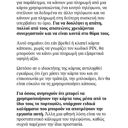
για παράδειγμα, να κάνουν μια πληρωμή από μια
κάρτα χρησιμοποιώντας ένα κινητό τηλέφωνο, να
στείλουν τα δεδομένα σε άλλο τηλέφωνο και να
κάνουν μια πληρωμή στη δεύτερη συσκευή που
υπερβαίνει το όριο.
Για να δουλέψει η απάτη,
πολλοί από τους απατεώνες χρειάζονται
συνεργαστούν και να είναι κοντά στο θύμα τους
.
Αυτό σημαίνει ότι εάν βρεθεί ή κλαπεί κάρτα
κάποιου, χωρίς να γνωρίζει τον κωδικό PIN, θα
μπορούσε να κάνει μια πληρωμή για εξαιρετικά
υψηλή αξία.
Ωστόσο αν ο ιδιοκτήτης της κάρτας αντιληφθεί
εγκαίρως ότι έχει χάσει την κάρτα του και σε
επικοινωνία με την τράπεζα, την μπλοκάρει, δεν θα
είναι εύκολο να τη χρησιμοποιήσει κάποιος.
Για όσους ανησυχούν ότι μπορεί να
χρησιμοποιήσουν την κάρτα τους μέσα από το
ίδιο τους το πορτοφόλι, υπάρχουν ειδικά
καλύμματα που μπορούν να αποτρέψουν την
εργασία αυτή.
Άλλη μια φθηνή λύση είναι να το
προστατευτικό κάλυμμα του τηλεφώνου, καθώς
συχνά παρέχουν την ίδια προστασία.