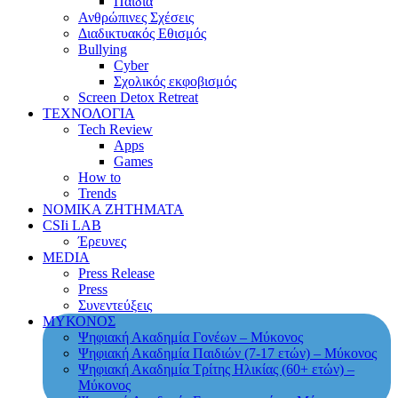
Παιδιά
Ανθρώπινες Σχέσεις
Διαδικτυακός Εθισμός
Bullying
Cyber
Σχολικός εκφοβισμός
Screen Detox Retreat
ΤΕΧΝΟΛΟΓΙΑ
Tech Review
Apps
Games
How to
Trends
ΝΟΜΙΚΑ ΖΗΤΗΜΑΤΑ
CSIi LAB
Έρευνες
MEDIA
Press Release
Press
Συνεντεύξεις
ΜΥΚΟΝΟΣ
Ψηφιακή Ακαδημία Γονέων – Μύκονος
Ψηφιακή Ακαδημία Παιδιών (7-17 ετών) – Μύκονος
Ψηφιακή Ακαδημία Τρίτης Ηλικίας (60+ ετών) –
Μύκονος