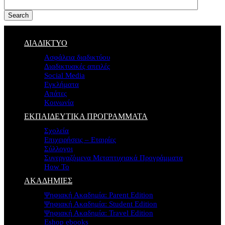
Search
ΔΙΑΔΙΚΤΥΟ
Ασφάλεια διαδικτύου
Διαδικτυακές απειλές
Social Media
Εγκλήματα
Απάτες
Κοινωνία
ΕΚΠΑΙΔΕΥΤΙΚΑ ΠΡΟΓΡΑΜΜΑΤΑ
Σχολεία
Επιχειρήσεις – Εταιρίες
Σύλλογοι
Συνεργαζόμενα Μεταπτυχιακά Προγράμματα
How To
ΑΚΑΔΗΜΙΕΣ
Ψηφιακή Ακαδημία: Parent Edition
Ψηφιακή Ακαδημία: Student Edition
Ψηφιακή Ακαδημία: Travel Edition
Eshop ebooks