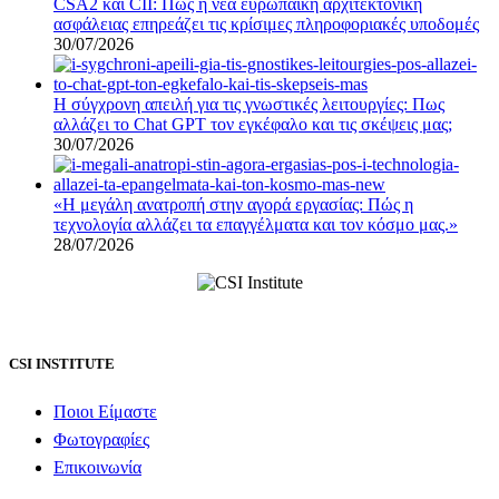
CSA2 και CII: Πώς η νέα ευρωπαϊκή αρχιτεκτονική
ασφάλειας επηρεάζει τις κρίσιμες πληροφοριακές υποδομές
30/07/2026
Η σύγχρονη απειλή για τις γνωστικές λειτουργίες: Πως
αλλάζει το Chat GPT τον εγκέφαλο και τις σκέψεις μας;
30/07/2026
«Η μεγάλη ανατροπή στην αγορά εργασίας: Πώς η
τεχνολογία αλλάζει τα επαγγέλματα και τον κόσμο μας.»
28/07/2026
CSI INSTITUTE
Ποιοι Είμαστε
Φωτογραφίες
Επικοινωνία