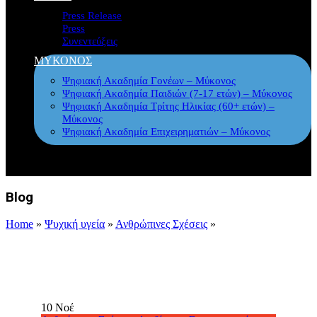
Press Release
Press
Συνεντεύξεις
ΜΥΚΟΝΟΣ
Ψηφιακή Ακαδημία Γονέων – Μύκονος
Ψηφιακή Ακαδημία Παιδιών (7-17 ετών) – Μύκονος
Ψηφιακή Ακαδημία Τρίτης Ηλικίας (60+ ετών) –
Μύκονος
Ψηφιακή Ακαδημία Επιχειρηματιών – Μύκονος
Blog
Home
»
Ψυχική υγεία
»
Ανθρώπινες Σχέσεις
»
10
Νοέ