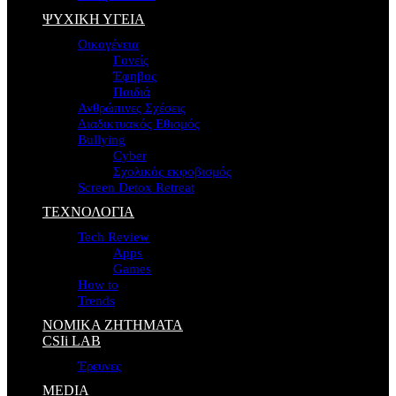
ΨΥΧΙΚΗ ΥΓΕΙΑ
Οικογένεια
Γονείς
Έφηβος
Παιδιά
Ανθρώπινες Σχέσεις
Διαδικτυακός Εθισμός
Bullying
Cyber
Σχολικός εκφοβισμός
Screen Detox Retreat
ΤΕΧΝΟΛΟΓΙΑ
Tech Review
Apps
Games
How to
Trends
ΝΟΜΙΚΑ ΖΗΤΗΜΑΤΑ
CSIi LAB
Έρευνες
MEDIA