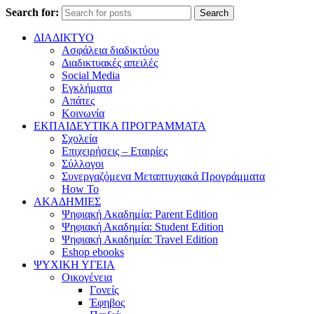
Search for:
Search
ΔΙΑΔΙΚΤΥΟ
Ασφάλεια διαδικτύου
Διαδικτυακές απειλές
Social Media
Εγκλήματα
Απάτες
Κοινωνία
ΕΚΠΑΙΔΕΥΤΙΚΑ ΠΡΟΓΡΑΜΜΑΤΑ
Σχολεία
Επιχειρήσεις – Εταιρίες
Σύλλογοι
Συνεργαζόμενα Μεταπτυχιακά Προγράμματα
How To
ΑΚΑΔΗΜΙΕΣ
Ψηφιακή Ακαδημία: Parent Edition
Ψηφιακή Ακαδημία: Student Edition
Ψηφιακή Ακαδημία: Travel Edition
Eshop ebooks
ΨΥΧΙΚΗ ΥΓΕΙΑ
Οικογένεια
Γονείς
Έφηβος