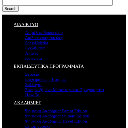
Search
ΔΙΑΔΙΚΤΥΟ
Ασφάλεια διαδικτύου
Διαδικτυακές απειλές
Social Media
Εγκλήματα
Απάτες
Κοινωνία
ΕΚΠΑΙΔΕΥΤΙΚΑ ΠΡΟΓΡΑΜΜΑΤΑ
Σχολεία
Επιχειρήσεις – Εταιρίες
Σύλλογοι
Συνεργαζόμενα Μεταπτυχιακά Προγράμματα
How To
ΑΚΑΔΗΜΙΕΣ
Ψηφιακή Ακαδημία: Parent Edition
Ψηφιακή Ακαδημία: Student Edition
Ψηφιακή Ακαδημία: Travel Edition
Eshop ebooks