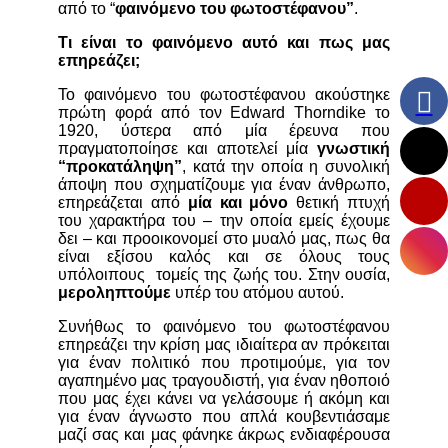
από το “
φαινόμενο του φωτοστέφανου”
.
Τι είναι το φαινόμενο αυτό και πως μας
επηρεάζει;
Το φαινόμενο του φωτοστέφανου ακούστηκε
πρώτη φορά από τον Edward Thorndike το
1920, ύστερα από μία έρευνα που
πραγματοποίησε και αποτελεί μία
γνωστική
“προκατάληψη”
, κατά την οποία η συνολική
άποψη που σχηματίζουμε για έναν άνθρωπο,
επηρεάζεται από
μία και μόνο
θετική πτυχή
του χαρακτήρα του – την οποία εμείς έχουμε
δει – και προοικονομεί στο μυαλό μας, πως θα
είναι εξίσου καλός και σε όλους τους
υπόλοιπους τομείς της ζωής του. Στην ουσία,
μεροληπτούμε
υπέρ του ατόμου αυτού.
Συνήθως το φαινόμενο του φωτοστέφανου
επηρεάζει την κρίση μας ιδιαίτερα αν πρόκειται
για έναν πολιτικό που προτιμούμε, για τον
αγαπημένο μας τραγουδιστή, για έναν ηθοποιό
που μας έχει κάνει να γελάσουμε ή ακόμη και
για έναν άγνωστο που απλά κουβεντιάσαμε
μαζί σας και μας φάνηκε άκρως ενδιαφέρουσα