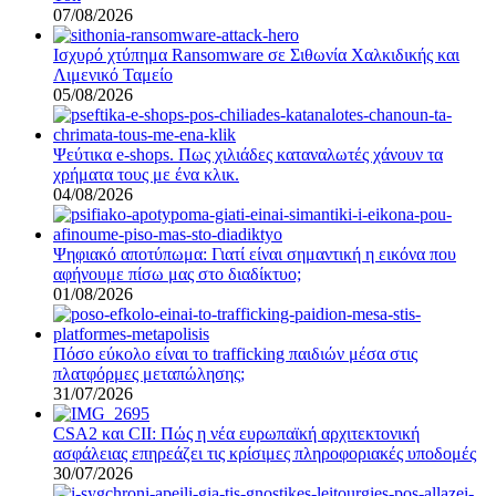
07/08/2026
Ισχυρό χτύπημα Ransomware σε Σιθωνία Χαλκιδικής και
Λιμενικό Ταμείο
05/08/2026
Ψεύτικα e-shops. Πως χιλιάδες καταναλωτές χάνουν τα
χρήματα τους με ένα κλικ.
04/08/2026
Ψηφιακό αποτύπωμα: Γιατί είναι σημαντική η εικόνα που
αφήνουμε πίσω μας στο διαδίκτυο;
01/08/2026
Πόσο εύκολο είναι το trafficking παιδιών μέσα στις
πλατφόρμες μεταπώλησης;
31/07/2026
CSA2 και CII: Πώς η νέα ευρωπαϊκή αρχιτεκτονική
ασφάλειας επηρεάζει τις κρίσιμες πληροφοριακές υποδομές
30/07/2026