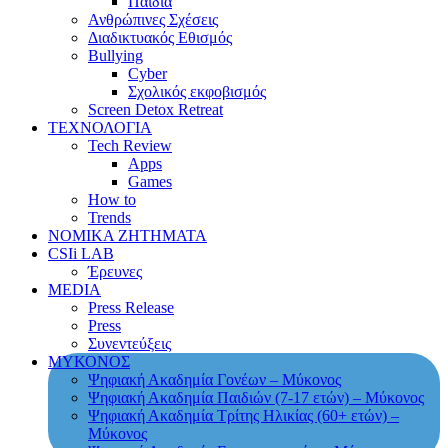
Παιδιά
Ανθρώπινες Σχέσεις
Διαδικτυακός Εθισμός
Bullying
Cyber
Σχολικός εκφοβισμός
Screen Detox Retreat
ΤΕΧΝΟΛΟΓΙΑ
Tech Review
Apps
Games
How to
Trends
ΝΟΜΙΚΑ ΖΗΤΗΜΑΤΑ
CSIi LAB
Έρευνες
MEDIA
Press Release
Press
Συνεντεύξεις
ΜΥΚΟΝΟΣ
Ψηφιακή Ακαδημία Γονέων – Μύκονος
Ψηφιακή Ακαδημία Παιδιών (7-17 ετών) – Μύκονος
Ψηφιακή Ακαδημία Τρίτης Ηλικίας (60+ ετών) –
Μύκονος