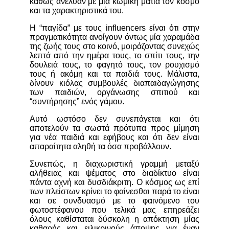
καθώς ανέλυαν με μία κωμική ματιά τον κόσμο
και τα χαρακτηριστικά του.
Η “παγίδα” με τους influencers είναι ότι στην
πραγματικότητα ανοίγουν όντως μία χαραμάδα
της ζωής τους στο κοινό, μοιράζοντας συνεχώς
λεπτά από την ημέρα τους, το σπίτι τους, την
δουλειά τους, το φαγητό τους, τον ρουχισμό
τους ή ακόμη και τα παιδιά τους. Μάλιστα,
δίνουν κιόλας συμβουλές διαπαιδαγώγησης
των παιδιών, οργάνωσης σπιτιού και
“συντήρησης” ενός γάμου.
Αυτό ωστόσο δεν συνεπάγεται και ότι
αποτελούν τα σωστά πρότυπα προς μίμηση
για νέα παιδιά και εφήβους και ότι δεν είναι
απαραίτητα αληθή τα όσα προβάλλουν.
Συνεπώς, η διαχωριστική γραμμή μεταξύ
αλήθειας και ψέματος στο διαδίκτυο είναι
πάντα αχνή και δυσδιάκριτη. Ο κόσμος ως επί
των πλείστων κρίνει το φαίνεσθαι παρά το είναι
και σε συνδυασμό με το φαινόμενο του
φωτοστέφανου που τελικά μας επηρεάζει
όλους καθίσταται δύσκολη η απόκτηση μίας
καθαρής και ειλικρινούς άποψης για έναν