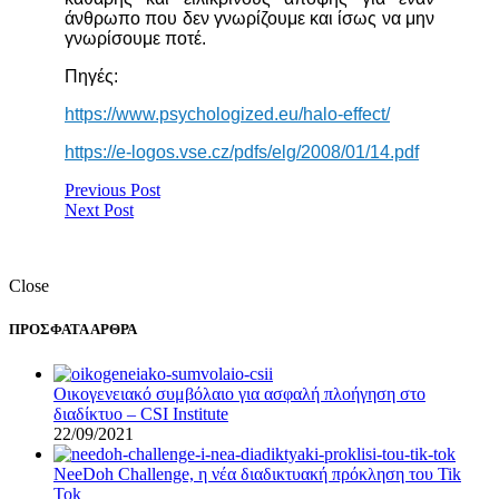
άνθρωπο που δεν γνωρίζουμε και ίσως να μην
γνωρίσουμε ποτέ.
Πηγές:
https://www.psychologized.eu/halo-effect/
https://e-logos.vse.cz/pdfs/elg/2008/01/14.pdf
Previous Post
Next Post
Close
ΠΡΟΣΦΑΤΑ ΑΡΘΡΑ
Οικογενειακό συμβόλαιο για ασφαλή πλοήγηση στο
διαδίκτυο – CSI Institute
22/09/2021
NeeDoh Challenge, η νέα διαδικτυακή πρόκληση του Tik
Tok