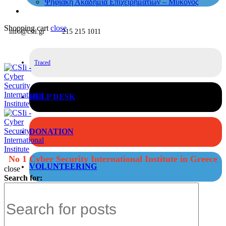
Ψηφιακή Ακαδημία Επιχειρηματιών – Μύκονος
Shopping cart
close
info@csii.gr
215 215 1011
Traced
HELP DESK
DONATION
No 1 Cyber Security International Institute in Greece
VOLUNTEERING
close
Search for: