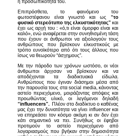
η προσωπικότητά του.
Επιπρόσθετα, το φαινόμενο του
φωτοστέφανου είναι γνωστό και ως
“το
φυσικό στερεότυπο της ελκυστικότητας”
και
έχει ως αρχή του : «ό,τι είναι όμορφο είναι και
καλό», ενώ αναφέρεται στην συνηθισμένη τάση
που έχουν οι άνθρωποι να αξιολογούν τους
ανθρώπους που βρίσκουν ελκυστικούς με
τρόπο ευνοϊκότερο από ότι τους άλλους που
ίσως να θεωρούν “άσχημους”.
Με την πάροδο των χρόνων ωστόσο, οι νέοι
άνθρωποι άρχισαν να βρίσκουν και να
αποδέχονται τα διαδικτυακά είδωλα.
Ανθρώπους που έγιναν διάσημοι μέσα από
την παρουσία τους στα social media, κάνοντας
αστείο περιεχόμενο, μοιράζοντας απόψεις και
προωθώντας υλικό, οι λεγόμενοι δηλαδή
“
influencers”.
Πλέον στο διαδίκτυο ο καθένας
μας έχει την δυνατότητα να γίνει influencer και
να επηρεάσει τον κόσμο ακόμη κι αν δεν έχει
κάτι σημαντικό να πει. Συνήθως οι έφηβοι
προτιμούν το αστείο περιεχόμενο από
λογαριασμούς που βγήκαν στην δημοσιότητα