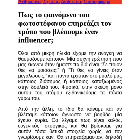
Ανθρώπινες Σχέσεις
,
Διαδίκτυο
,
Συμπεριφορά
Πως το φαινόμενο του
φωτοστέφανου επηρεάζει τον
τρόπο που βλέπουμε έναν
influencer;
Όλοι από μικρή ηλικία είχαμε την ανάγκη να
θαυμάζουμε κάποιον. Μία συχνή ερώτηση που
μας έκαναν όταν ήμαστε παιδιά είναι “Σε ποιον
θες να μοιάσεις;” ή “Τι θες να γίνεις όταν
μεγαλώσεις;” και πάντα ερχόταν στο μυαλό μας
κάποιος διάσημος ή κάποιος καταξιωμένος
στην δουλειά του. Φυσικά, στην σκέψη μόνο
αυτού του ατόμου εξιδανικεύαμε τα πάντα
γύρω του.
Από την άλλη, το ίδιο θα κάναμε και αν
βλέπαμε κάποιον άγνωστο να βοηθάει μία
έγκυο κυρία. Θα λέγαμε πως είναι καλός,
ευγενικός, στοργικός και θα βρίσκαμε για
αυτόν τόσα θετικά στοιχεία χωρίς να τον
γνωρίζουμε καν. Θα επηρεαζόμασταν, δηλαδή