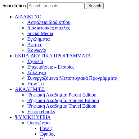
Search for:
Search
ΔΙΑΔΙΚΤΥΟ
Ασφάλεια διαδικτύου
Διαδικτυακές απειλές
Social Media
Εγκλήματα
Απάτες
Κοινωνία
ΕΚΠΑΙΔΕΥΤΙΚΑ ΠΡΟΓΡΑΜΜΑΤΑ
Σχολεία
Επιχειρήσεις – Εταιρίες
Σύλλογοι
Συνεργαζόμενα Μεταπτυχιακά Προγράμματα
How To
ΑΚΑΔΗΜΙΕΣ
Ψηφιακή Ακαδημία: Parent Edition
Ψηφιακή Ακαδημία: Student Edition
Ψηφιακή Ακαδημία: Travel Edition
Eshop ebooks
ΨΥΧΙΚΗ ΥΓΕΙΑ
Οικογένεια
Γονείς
Έφηβος