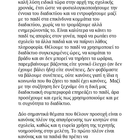
καλή λύση ειδικά τώρα στην αρχή της σχολικής
χρονιάς, έτσι ώστε να φυσιολογικοποιήσουμε την
έννοια του διαδικτύου και να εντρυφήσουμε μαζί
με το παιδί στα επικίνδυνα κομμάτια του
διαδικτύου, χωρίς να το τρομάξουμε αλλά
ενημερώνοντάς το. Είναι καλύτερα να κάνει το
παιδί τις απορίες στον γονέα, παρά να ρωτάει στο
σχολείο τα άλλα παιδιά και να παίρνει λάθος
πληροφορία. Θέλουμε το παιδί να χρησιμοποιεί το
διαδίκτυο συγκεκριμένες ώρες, να κοιμάται το
βράδυ και αν δεν μπορεί να τηρήσει τα ωράρια,
παρεμβαίνουμε βάζοντας είτε γονικό έλεγχο (αν δεν
έχουμε βάλει ήδη) είτε συνέπειες. Δεν φοβόμαστε
να βάλουμε συνέπειες, ούτε κανόνες γιατί η ίδια η
κοινωνία που θα ζήσει το παιδί έχει κανόνες. Μαζί
με την συζήτηση δεν ξεχνάμε ότι η δική μας
διαδικτυακή συμπεριφορά επηρεάζει το παιδί, άρα
προσέχουμε και εμείς πως χρησιμοποιούμε και με
τι συχνότητα το διαδίκτυο.
Δύο σημαντικά θέματα που θέλουν προσοχή είναι ο
κανόνας πλέον της απαγόρευσης των κινητών στα
σχολεία, καθώς και η ευρεία χρήση της τεχνητής
νοημοσύνης στην μελέτη. Το πρώτο πλέον είναι
κανόνας και τα παιδιά θα πρέπει να