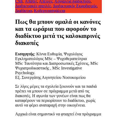
CSIi
,
Απάτες
,
Απειλές
,
Ασφάλεια διαδικτύου
,
Διαδικτυακές απειλές
,
Διαδικτυακός Εκφοβισμός
,
Διαδίκτυο
,
Κυβερνοασφάλεια
Πως θα μπουν ομαλά οι κανόνες
και τα ωράρια που αφορούν το
διαδίκτυο μετά τις καλοκαιρινές
διακοπές
Εισηγητής
: Κίννα Ευθυμία, Ψυχολόγος
Εγκληματολόγος MSc – Ψυχοθεραπεύτρια
MSc Ταυτότητα και Διαπροσωπικές Σχέσεις, MSc
Ψυχιατροδικαστικής , MSc Investigative
Psychology.
Εξ. Συνεργάτης Αιγινητείου Νοσοκομείου
Σε λίγες μέρες τα σχολεία ξεκινούν και τα παιδιά
πρέπει να μπουν σε πρόγραμμα μετά από τις
διακοπές. Η αγωνία των γονέων είναι πως θα
καταφέρουν να περιορίσουν το διαδίκτυο, χωρίς
αυτό να φέρει αναταραχή στην οικογένεια.
Αρχικά είναι σημαντικό να φτιαχτεί ένα πρόγραμμα