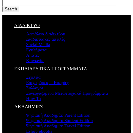
Search
ΔΙΑΔΙΚΤΥΟ
Ασφάλεια διαδικτύου
Διαδικτυακές απειλές
Social Media
Εγκλήματα
Απάτες
Κοινωνία
ΕΚΠΑΙΔΕΥΤΙΚΑ ΠΡΟΓΡΑΜΜΑΤΑ
Σχολεία
Επιχειρήσεις – Εταιρίες
Σύλλογοι
Συνεργαζόμενα Μεταπτυχιακά Προγράμματα
How To
ΑΚΑΔΗΜΙΕΣ
Ψηφιακή Ακαδημία: Parent Edition
Ψηφιακή Ακαδημία: Student Edition
Ψηφιακή Ακαδημία: Travel Edition
Eshop ebooks