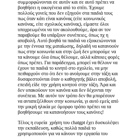
συμμορφώνονται σε αυτόν και σε αυτό πρέπει να
βοηθήσει η οικογένεια από το σπίτι. Έχουμε
πολλούς γονείς που δεν εξηγούν στα παιδιά τους
πως όταν κάτι είναι κανόνας (είτε κοινωνικός
κανόνας, είτε σχολικός κανόνας), είμαστε όλοι
υποχρεωμένοι να τον ακολουθούμε, άρα αν τον
παραβούμε θα υπάρξουν συνέπειες, όπως πχ η
αποβολή. Αυτό βοηθά τα παιδιά να εξοικειώνονται
με την έννοια της ματαίωσης, δηλαδή να κατανοούν
πως στην κοινωνία και στην ζωή δεν μπορούμε να
τα κάνουμε όλα όπως θέλουμε, αλλά κάποιες φορές
όπως πρέπει. Για παράδειγμα, μπορεί να θέλουν να
έχουν τα παιδιά το κινητό στο σχολείο, να μην
πειθαρχούν στο ότι δεν το ανοίγουμε στην τάξη και
δυσαρεστούνται όταν ο καθηγητής βάλει αποβολή,
επειδή είδε την χρήση κινητού στην τάξη. Άρα και
δεν υπακούουν τον κανόνα και δεν δέχονται την
συνέπεια. Με αυτόν τον τρόπο δεν θα μπορέσουν
να ανταπεξέλθουν στην κοινωνία, γι αυτό εμείς από
την μικρή ηλικία με όμορφο τρόπο πρέπει να τα
βοηθήσουμε να κατανοήσουν τους κανόνες!
Τέλος η ευρεία χρήση του chatgpt έχει δυσκολέψει
την εκπαίδευση, καθώς πολλά παιδιά το
χρησιμοποιούν για να κάνουν την εργασία του