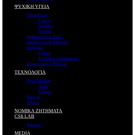
ΨΥΧΙΚΗ ΥΓΕΙΑ
Οικογένεια
Γονείς
Έφηβος
Παιδιά
Ανθρώπινες Σχέσεις
Διαδικτυακός Εθισμός
Bullying
Cyber
Σχολικός εκφοβισμός
Screen Detox Retreat
ΤΕΧΝΟΛΟΓΙΑ
Tech Review
Apps
Games
How to
Trends
ΝΟΜΙΚΑ ΖΗΤΗΜΑΤΑ
CSIi LAB
Έρευνες
MEDIA