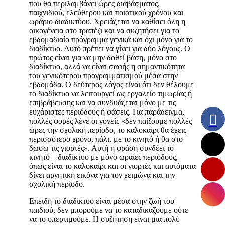
που θα περιλαμβάνει ώρες διαβάσματος,
παιχνιδιού, ελεύθερου και ποιοτικού χρόνου και
ωράριο διαδικτύου. Χρειάζεται να καθίσει όλη η
οικογένεια στο τραπέζι και να συζητήσει για το
εβδομαδιαίο πρόγραμμα γενικά και όχι μόνο για το
διαδίκτυο. Αυτό πρέπει να γίνει για δύο λόγους. Ο
πρώτος είναι για να μην δοθεί βάση, μόνο στο
διαδίκτυο, αλλά να είναι σαφής η σημαντικότητα
του γενικότερου προγραμματισμού μέσα στην
εβδομάδα. Ο δεύτερος λόγος είναι ότι δεν θέλουμε
το διαδίκτυο να λειτουργεί ως εργαλείο τιμωρίας ή
επιβράβευσης και να συνδυάζεται μόνο με τις
ευχάριστες περιόδους ή φάσεις. Για παράδειγμα,
πολλές φορές λένε οι γονείς «δεν παίζουμε πολλές
ώρες την σχολική περίοδο, το καλοκαίρι θα έχεις
περισσότερο χρόνο, πάλι, με το κινητό ή θα στο
δώσω τις γιορτές». Αυτή η φράση συνδέει το
κινητό – διαδίκτυο με μόνο ωραίες περιόδους,
όπως είναι το καλοκαίρι και οι γιορτές και αυτόματα
δίνει αρνητική εικόνα για τον χειμώνα και την
σχολική περίοδο.
Επειδή το διαδίκτυο είναι μέσα στην ζωή του
παιδιού, δεν μπορούμε να το καταδικάζουμε ούτε
να το υπερτιμούμε. Η συζήτηση είναι μια πολύ