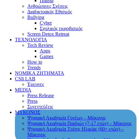
Παιδιά
Ανθρώπινες Σχέσεις
Διαδικτυακός Εθισμός
Bullying
Cyber
Σχολικός εκφοβισμός
Screen Detox Retreat
ΤΕΧΝΟΛΟΓΙΑ
Tech Review
Apps
Games
How to
Trends
ΝΟΜΙΚΑ ΖΗΤΗΜΑΤΑ
CSIi LAB
Έρευνες
MEDIA
Press Release
Press
Συνεντεύξεις
ΜΥΚΟΝΟΣ
Ψηφιακή Ακαδημία Γονέων – Μύκονος
Ψηφιακή Ακαδημία Παιδιών (7-17 ετών) – Μύκονος
Ψηφιακή Ακαδημία Τρίτης Ηλικίας (60+ ετών) –
Μύκονος