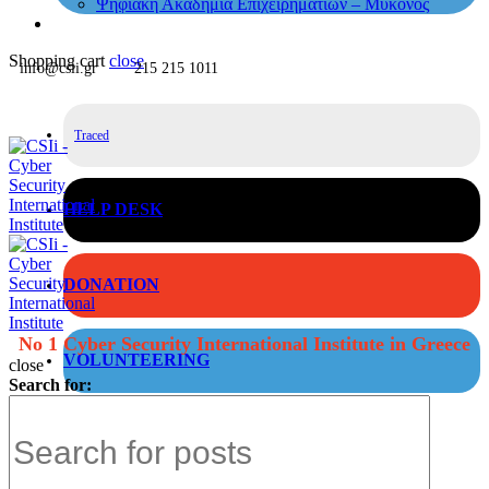
Ψηφιακή Ακαδημία Επιχειρηματιών – Μύκονος
Shopping cart
close
info@csii.gr
215 215 1011
Traced
HELP DESK
DONATION
No 1 Cyber Security International Institute in Greece
VOLUNTEERING
close
Search for: