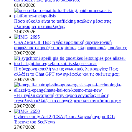
01/08/2026
Πόσο εύκολο είναι το trafficking παιδιών μέσα στις
πλατφόρμες μεταπώλησης;
31/07/2026
CSA2 και CII: Πώς η νέα ευρωπαϊκή αρχιτεκτονική
ασφάλειας επηρεάζει τις κρίσιμες πληροφοριακές υποδομές
30/07/2026
Η σύγχρονη απειλή για τις γνωστικές λειτουργίες: Πως
αλλάζει το Chat GPT τον εγκέφαλο και τις σκέψεις μας;
30/07/2026
«Η μεγάλη ανατροπή στην αγορά εργασίας: Πώς η
τεχνολογία αλλάζει τα επαγγέλματα και τον κόσμο μας.»
28/07/2026
Cybersecurity Act 2 (CSA2) και ελληνική αγορά ICT:
Έρευνα του SecNews
27/07/2026