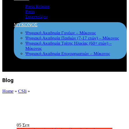
Press Release
Press
Συνεντεύξεις
ΜΥΚΟΝΟΣ
Ψηφιακή Ακαδημία Γονέων – Μύκονος
Ψηφιακή Ακαδημία Παιδιών (7-17 ετών) – Μύκονος
Ψηφιακή Ακαδημία Τρίτης Ηλικίας (60+ ετών) –
Μύκονος
Ψηφιακή Ακαδημία Επιχειρηματιών – Μύκονος
Blog
Home
»
CSIi
»
05
Σεπ