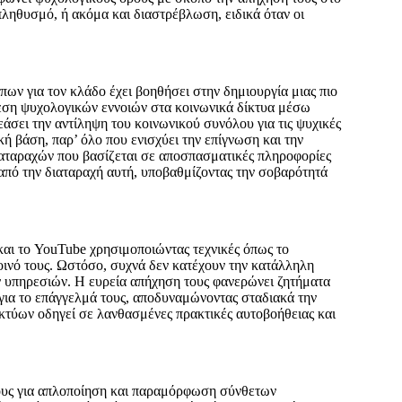
πληθυσμό, ή ακόμα και διαστρέβλωση, ειδικά όταν οι
ων για τον κλάδο έχει βοηθήσει στην δημιουργία μιας πιο
θεση ψυχολογικών εννοιών στα κοινωνικά δίκτυα μέσω
άσει την αντίληψη του κοινωνικού συνόλου για τις ψυχικές
 βάση, παρ’ όλο που ενισχύει την επίγνωση και την
αταραχών που βασίζεται σε αποσπασματικές πληροφορίες
 από την διαταραχή αυτή, υποβαθμίζοντας την σοβαρότητά
και το YouTube χρησιμοποιώντας τεχνικές όπως το
οινό τους. Ωστόσο, συχνά δεν κατέχουν την κατάλληλη
των υπηρεσιών. Η ευρεία απήχηση τους φανερώνει ζητήματα
 για το επάγγελμά τους, αποδυναμώνοντας σταδιακά την
τύων οδηγεί σε λανθασμένες πρακτικές αυτοβοήθειας και
νους για απλοποίηση και παραμόρφωση σύνθετων