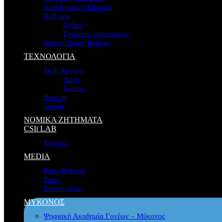
Διαδικτυακός Εθισμός
Bullying
Cyber
Σχολικός εκφοβισμός
Screen Detox Retreat
ΤΕΧΝΟΛΟΓΙΑ
Tech Review
Apps
Games
How to
Trends
ΝΟΜΙΚΑ ΖΗΤΗΜΑΤΑ
CSIi LAB
Έρευνες
MEDIA
Press Release
Press
Συνεντεύξεις
ΜΥΚΟΝΟΣ
Ψηφιακή Ακαδημία Γονέων – Μύκονος