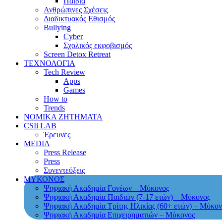
Παιδιά
Ανθρώπινες Σχέσεις
Διαδικτυακός Εθισμός
Bullying
Cyber
Σχολικός εκφοβισμός
Screen Detox Retreat
ΤΕΧΝΟΛΟΓΙΑ
Tech Review
Apps
Games
How to
Trends
ΝΟΜΙΚΑ ΖΗΤΗΜΑΤΑ
CSIi LAB
Έρευνες
MEDIA
Press Release
Press
Συνεντεύξεις
ΜΥΚΟΝΟΣ
Ψηφιακή Ακαδημία Γονέων – Μύκονος
Ψηφιακή Ακαδημία Παιδιών (7-17 ετών) – Μύκονος
Ψηφιακή Ακαδημία Τρίτης Ηλικίας (60+ ετών) – Μύκον
Ψηφιακή Ακαδημία Επιχειρηματιών – Μύκονος