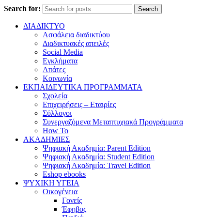
Search for:
Search
ΔΙΑΔΙΚΤΥΟ
Ασφάλεια διαδικτύου
Διαδικτυακές απειλές
Social Media
Εγκλήματα
Απάτες
Κοινωνία
ΕΚΠΑΙΔΕΥΤΙΚΑ ΠΡΟΓΡΑΜΜΑΤΑ
Σχολεία
Επιχειρήσεις – Εταιρίες
Σύλλογοι
Συνεργαζόμενα Μεταπτυχιακά Προγράμματα
How To
ΑΚΑΔΗΜΙΕΣ
Ψηφιακή Ακαδημία: Parent Edition
Ψηφιακή Ακαδημία: Student Edition
Ψηφιακή Ακαδημία: Travel Edition
Eshop ebooks
ΨΥΧΙΚΗ ΥΓΕΙΑ
Οικογένεια
Γονείς
Έφηβος