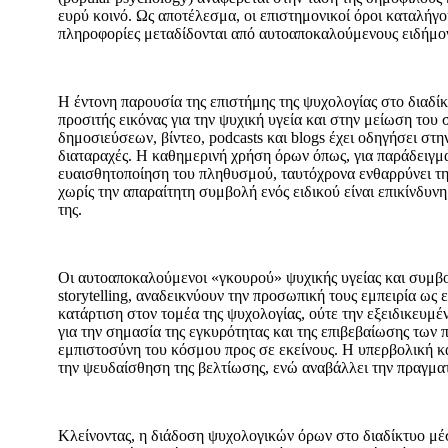
ευρύ κοινό. Ως αποτέλεσμα, οι επιστημονικοί όροι καταλήγ
πληροφορίες μεταδίδονται από αυτοαποκαλούμενους ειδήμον
Η έντονη παρουσία της επιστήμης της ψυχολογίας στο διαδί
προσιτής εικόνας για την ψυχική υγεία και στην μείωση τ
δημοσιεύσεων, βίντεο, podcasts και blogs έχει οδηγήσει σ
διαταραχές. Η καθημερινή χρήση όρων όπως, για παράδειγμα
ευαισθητοποίηση του πληθυσμού, ταυτόχρονα ενθαρρύνει τ
χωρίς την απαραίτητη συμβολή ενός ειδικού είναι επικίνδυν
της.
Οι αυτοαποκαλούμενοι «γκουρού» ψυχικής υγείας και συμβου
storytelling, αναδεικνύουν την προσωπική τους εμπειρία ω
κατάρτιση στον τομέα της ψυχολογίας, ούτε την εξειδικευμέ
για την σημασία της εγκυρότητας και της επιβεβαίωσης των
εμπιστοσύνη του κόσμου προς σε εκείνους. Η υπερβολική 
την ψευδαίσθηση της βελτίωσης, ενώ αναβάλλει την πραγμα
Κλείνοντας, η διάδοση ψυχολογικών όρων στο διαδίκτυο μ