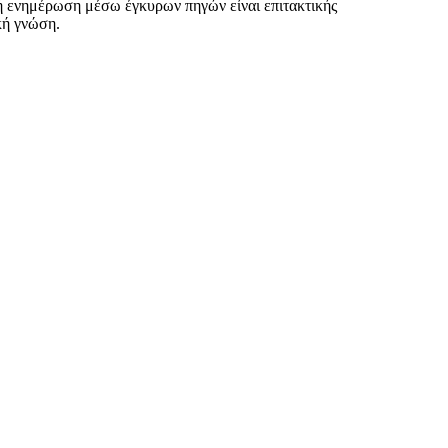
ή ενημέρωση μέσω έγκυρων πηγών είναι επιτακτικής
κή γνώση.