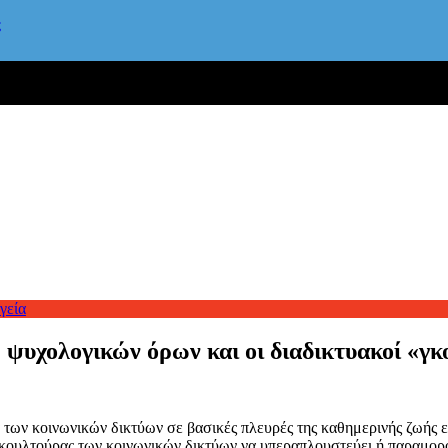
ς
γεία
ψυχολογικών όρων και οι διαδικτυακοί «γκ
α των κοινωνικών δικτύων σε βασικές πλευρές της καθημερινής ζωής 
ς κουλτούρας των κοινωνικών δικτύων να υπεραπλουστεύει ή παραμορ