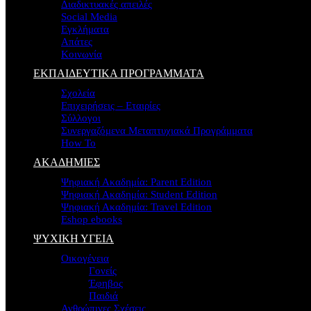
Διαδικτυακές απειλές
Social Media
Εγκλήματα
Απάτες
Κοινωνία
ΕΚΠΑΙΔΕΥΤΙΚΑ ΠΡΟΓΡΑΜΜΑΤΑ
Σχολεία
Επιχειρήσεις – Εταιρίες
Σύλλογοι
Συνεργαζόμενα Μεταπτυχιακά Προγράμματα
How To
ΑΚΑΔΗΜΙΕΣ
Ψηφιακή Ακαδημία: Parent Edition
Ψηφιακή Ακαδημία: Student Edition
Ψηφιακή Ακαδημία: Travel Edition
Eshop ebooks
ΨΥΧΙΚΗ ΥΓΕΙΑ
Οικογένεια
Γονείς
Έφηβος
Παιδιά
Ανθρώπινες Σχέσεις