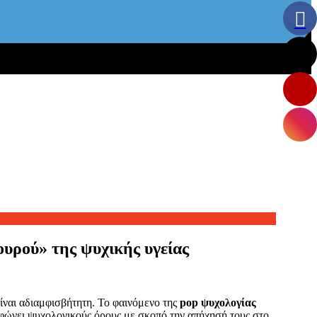
ουρού» της ψυχικής υγείας
είναι αδιαμφισβήτητη. Το φαινόμενο της
pop ψυχολογίας
φώνει ψυχολογικούς όρους με σκοπό την απήχησή τους στο