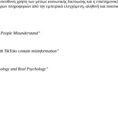
υπεύθυνη χρήση των μέσων κοινωνικής δικτύωσης και η επιστημονικ
ρων πληροφοριών από την εμπειρικά ελεγχόμενη, αληθινή και ποιοτι
 People Misunderstand”
lth TikToks contain misinformation”
hology and Real Psychology”