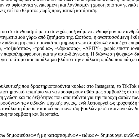
ουν να υφίστανται γενικευμένη και λανθασμένη χρήση από τον γενικό 
ες επί του θέματος χωρίς πραγματική κατάρτιση.
κτυο σε συνδυασμό με το συνεχώς αυξανόμενο ενδιαφέρον των ανθρώπ
ου στιγματισμού γύρω από ζητήματά της. Ωστόσο, η αναπτυσσόμενη έκ
την διάδοση μη επιστημονικά τεκμηριωμένων συμβουλών και έχει επηρε
, «τοξικότητα», «τραύμα», «νάρκισσος», «ΔΕΠΥ», χωρίς επιστημονική
ην παραπληροφόρηση και την αυτο-διάγνωση. Η διάγνωση ψυχικών δι
η για το άτομο και παράλληλα βλάπτει την ευάλωτη ομάδα που πάσχει
λευτικής που δραστηριοποιούνται κυρίως στο Instagram, το TikTok 
ς επιστημονικό τεκμήριο για να προσφέρουν αβάσιμες συμβουλές στο κ
νη γνώση και τις δεξιότητες που απαιτούνται για την παροχή αυτών 
 προσόντων των ειδικών ψυχικής υγείας, ενώ λειτουργεί ως τροχοπέδη
κατανάλωση άμεσων και «έυπεπτων» συμβουλών μέσω κοινωνικών δικ
τική παρέμβαση και θεραπεία.
έσω δημοσιεύσεων ή μη καταρτισμένων «ειδικών» δημιουργεί κινδύ