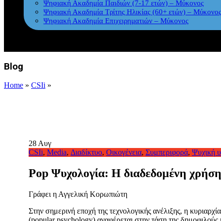
Ψηφιακή Ακαδημία Παιδιών (7-17 ετών) – Μύκονος
Ψηφιακή Ακαδημία Τρίτης Ηλικίας (60+ ετών) – Μύκονο
Ψηφιακή Ακαδημία Επιχειρηματιών – Μύκονος
Blog
Home
»
CSIi
»
28
Αυγ
CSIi
,
Media
,
Διαδίκτυο
,
Οικογένεια
,
Συμπεριφορά
,
Ψυχική υ
Pop Ψυχολογία: Η διαδεδομένη χρήση 
Γράφει η Αγγελική Κορωπιώτη
Στην σημερινή εποχή της τεχνολογικής ανέλιξης, η κυριαρχί
(popular psychology) αναφέρεται στην τάση της δημοφιλού