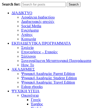
Search for:
Search
ΔΙΑΔΙΚΤΥΟ
Ασφάλεια διαδικτύου
Διαδικτυακές απειλές
Social Media
Εγκλήματα
Απάτες
Κοινωνία
ΕΚΠΑΙΔΕΥΤΙΚΑ ΠΡΟΓΡΑΜΜΑΤΑ
Σχολεία
Επιχειρήσεις – Εταιρίες
Σύλλογοι
Συνεργαζόμενα Μεταπτυχιακά Προγράμματα
How To
ΑΚΑΔΗΜΙΕΣ
Ψηφιακή Ακαδημία: Parent Edition
Ψηφιακή Ακαδημία: Student Edition
Ψηφιακή Ακαδημία: Travel Edition
Eshop ebooks
ΨΥΧΙΚΗ ΥΓΕΙΑ
Οικογένεια
Γονείς
Έφηβος