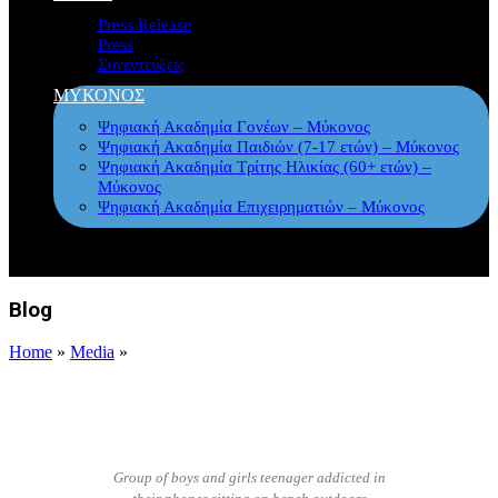
Press Release
Press
Συνεντεύξεις
ΜΥΚΟΝΟΣ
Ψηφιακή Ακαδημία Γονέων – Μύκονος
Ψηφιακή Ακαδημία Παιδιών (7-17 ετών) – Μύκονος
Ψηφιακή Ακαδημία Τρίτης Ηλικίας (60+ ετών) –
Μύκονος
Ψηφιακή Ακαδημία Επιχειρηματιών – Μύκονος
Blog
Home
»
Media
»
Group of boys and girls teenager addicted in