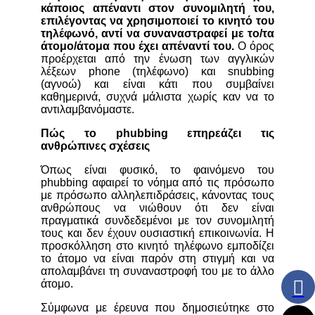
κάποιος απέναντι στον συνομιλητή του,
επιλέγοντας να χρησιμοποιεί το κινητό του
τηλέφωνό, αντί να συναναστραφεί με το/τα
άτομο/άτομα που έχει απέναντί του.
O όρος
προέρχεται από την ένωση των αγγλικών
λέξεων phone (τηλέφωνο) και snubbing
(αγνοώ) και είναι κάτι που συμβαίνει
καθημερινά, συχνά μάλιστα χωρίς καν να το
αντιλαμβανόμαστε.
Πώς το phubbing επηρεάζει τις
ανθρώπινες σχέσεις
Όπως είναι φυσικό, το φαινόμενο του
phubbing αφαιρεί το νόημα από τις πρόσωπο
με πρόσωπο αλληλεπιδράσεις, κάνοντας τους
ανθρώπους να νιώθουν ότι δεν είναι
πραγματικά συνδεδεμένοι με τον συνομιλητή
τους και δεν έχουν ουσιαστική επικοινωνία. Η
προσκόλληση στο κινητό τηλέφωνο εμποδίζει
το άτομο να είναι παρόν στη στιγμή και να
απολαμβάνει τη συναναστροφή του με το άλλο
άτομο.
Σύμφωνα με έρευνα που δημοσιεύτηκε στο