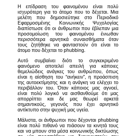
Η επίδραση του φαινομένου είναι πολύ
ισχυρότερη για το άτομο που το δέχεται. Μια
μελέτη που δημοσιεύτηκε στο Περιοδικό
Εφαρμοσμένης Κοινωνικής Ψυχολογίας
διαπίστωσε ότι οι άνθρωποι που έβλεπαν μια
προσομοίωση του φαινομένου ένιωθαν
περισσότερα αρνητικά συναισθήματα όταν
τους ζητήθηκε να φανταστούν ότι είναι το
άτομο που δέχεται το phubbing.
Αυτό συμβαίνει διότι το συγκεκριμένο
φαινόμενο αποτελεί απειλή για κάποιες
θεμελιώδεις ανάγκες του ανθρώπου, όπως
είναι η αίσθηση του “ανήκειν”, η προάσπιση
της αυτοεκτίμησης και η ανάγκη να ελέγχει το
περιβάλλον του. Όταν κάποιος μας αγνοεί,
είναι πολύ λογικό να αισθανθούμε ότι μας
απορρίπτει και δε μας θεωρεί αρκετά
σημαντικούς, γεγονός που έχει αρνητικό
αντίκτυπο στην ψυχική μας υγεία.
Μάλιστα, οι άνθρωποι που δέχονται phubbing
είναι πολύ πιθανό να πιάσουν τα κινητά τους
και να μπουν στα μέσα κοινωνικής δικτύωσης