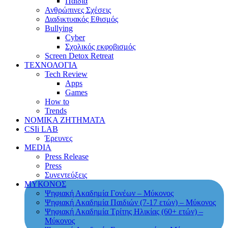
Παιδιά
Ανθρώπινες Σχέσεις
Διαδικτυακός Εθισμός
Bullying
Cyber
Σχολικός εκφοβισμός
Screen Detox Retreat
ΤΕΧΝΟΛΟΓΙΑ
Tech Review
Apps
Games
How to
Trends
ΝΟΜΙΚΑ ΖΗΤΗΜΑΤΑ
CSIi LAB
Έρευνες
MEDIA
Press Release
Press
Συνεντεύξεις
ΜΥΚΟΝΟΣ
Ψηφιακή Ακαδημία Γονέων – Μύκονος
Ψηφιακή Ακαδημία Παιδιών (7-17 ετών) – Μύκονος
Ψηφιακή Ακαδημία Τρίτης Ηλικίας (60+ ετών) –
Μύκονος