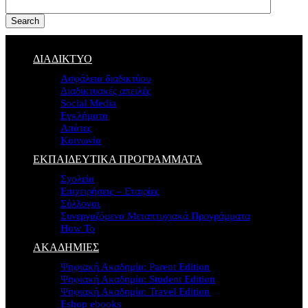
Search
ΔΙΑΔΙΚΤΥΟ
Ασφάλεια διαδικτύου
Διαδικτυακές απειλές
Social Media
Εγκλήματα
Απάτες
Κοινωνία
ΕΚΠΑΙΔΕΥΤΙΚΑ ΠΡΟΓΡΑΜΜΑΤΑ
Σχολεία
Επιχειρήσεις – Εταιρίες
Σύλλογοι
Συνεργαζόμενα Μεταπτυχιακά Προγράμματα
How To
ΑΚΑΔΗΜΙΕΣ
Ψηφιακή Ακαδημία: Parent Edition
Ψηφιακή Ακαδημία: Student Edition
Ψηφιακή Ακαδημία: Travel Edition
Eshop ebooks