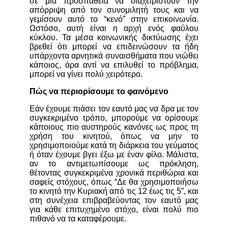
σε μία προσπάθεια να διαχειριστούν την
απόρριψη από τον συνομιλητή τους και να
γεμίσουν αυτό το “κενό” στην επικοινωνία.
Ωστόσο, αυτή είναι η αρχή ενός φαύλου
κύκλου. Τα μέσα κοινωνικής δικτύωσης έχει
βρεθεί ότι μπορεί να επιδεινώσουν τα ήδη
υπάρχοντα αρνητικά συναισθήματα που νιώθει
κάποιος, άρα αντί να επιλυθεί το πρόβλημα,
μπορεί να γίνει πολύ χειρότερο.
Πώς να περιορίσουμε το φαινόμενο
Εάν έχουμε πιάσει τον εαυτό μας να δρα με τον
συγκεκριμένο τρόπο, μπορούμε να ορίσουμε
κάποιους πιο αυστηρούς κανόνες ως προς τη
χρήση του κινητού, όπως να μην το
χρησιμοποιούμε κατά τη διάρκεια του γεύματος
ή όταν έχουμε βγει έξω με έναν φίλο. Μάλιστα,
αν το αντιμετωπίσουμε ως πρόκληση,
θέτοντας συγκεκριμένα χρονικά περιθώρια και
σαφείς στόχους, όπως “Δε θα χρησιμοποιήσω
το κινητό την Κυριακή από τις 12 έως τις 5”, και
στη συνέχεια επιβραβεύοντας τον εαυτό μας
για κάθε επιτυχημένο στόχο, είναι πολύ πιο
πιθανό να τα καταφέρουμε.