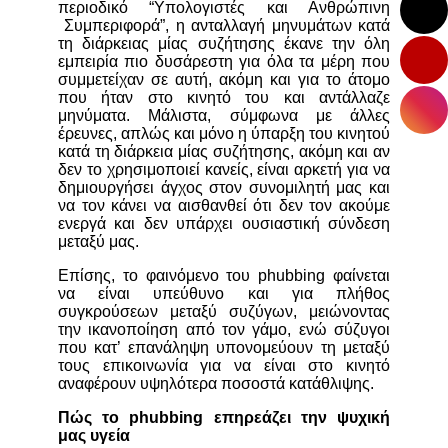
περιοδικό “Υπολογιστές και Ανθρώπινη
Συμπεριφορά”, η ανταλλαγή μηνυμάτων κατά
τη διάρκειας μίας συζήτησης έκανε την όλη
εμπειρία πιο δυσάρεστη για όλα τα μέρη που
συμμετείχαν σε αυτή, ακόμη και για το άτομο
που ήταν στο κινητό του και αντάλλαζε
μηνύματα. Μάλιστα, σύμφωνα με άλλες
έρευνες, απλώς και μόνο η ύπαρξη του κινητού
κατά τη διάρκεια μίας συζήτησης, ακόμη και αν
δεν το χρησιμοποιεί κανείς, είναι αρκετή για να
δημιουργήσει άγχος στον συνομιλητή μας και
να τον κάνει να αισθανθεί ότι δεν τον ακούμε
ενεργά και δεν υπάρχει ουσιαστική σύνδεση
μεταξύ μας.
Επίσης, το φαινόμενο του phubbing φαίνεται
να είναι υπεύθυνο και για πλήθος
συγκρούσεων μεταξύ συζύγων, μειώνοντας
την ικανοποίηση από τον γάμο, ενώ σύζυγοι
που κατ’ επανάληψη υπονομεύουν τη μεταξύ
τους επικοινωνία για να είναι στο κινητό
αναφέρουν υψηλότερα ποσοστά κατάθλιψης.
Πώς το phubbing επηρεάζει την ψυχική
μας υγεία