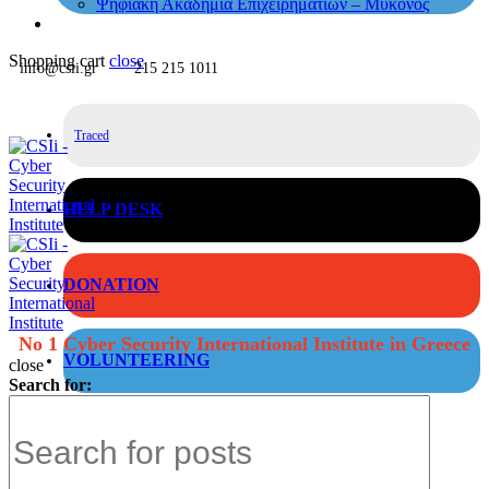
Ψηφιακή Ακαδημία Επιχειρηματιών – Μύκονος
Shopping cart
close
info@csii.gr
215 215 1011
Traced
HELP DESK
DONATION
No 1 Cyber Security International Institute in Greece
VOLUNTEERING
close
Search for: