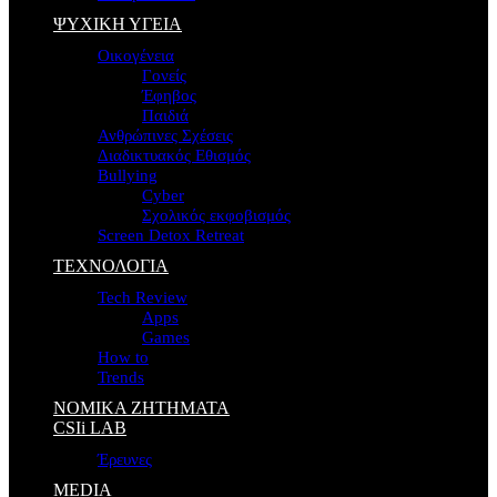
ΨΥΧΙΚΗ ΥΓΕΙΑ
Οικογένεια
Γονείς
Έφηβος
Παιδιά
Ανθρώπινες Σχέσεις
Διαδικτυακός Εθισμός
Bullying
Cyber
Σχολικός εκφοβισμός
Screen Detox Retreat
ΤΕΧΝΟΛΟΓΙΑ
Tech Review
Apps
Games
How to
Trends
ΝΟΜΙΚΑ ΖΗΤΗΜΑΤΑ
CSIi LAB
Έρευνες
MEDIA