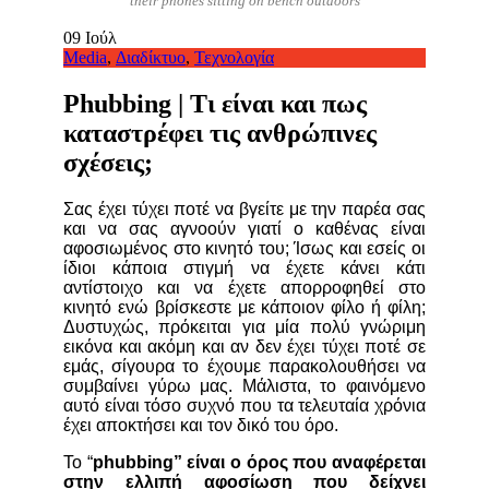
their phones sitting on bench outdoors
09
Ιούλ
Media
,
Διαδίκτυο
,
Τεχνολογία
Phubbing | Τι είναι και πως
καταστρέφει τις ανθρώπινες
σχέσεις;
Σας έχει τύχει ποτέ να βγείτε με την παρέα σας
και να σας αγνοούν γιατί ο καθένας είναι
αφοσιωμένος στο κινητό του; Ίσως και εσείς οι
ίδιοι κάποια στιγμή να έχετε κάνει κάτι
αντίστοιχο και να έχετε απορροφηθεί στο
κινητό ενώ βρίσκεστε με κάποιον φίλο ή φίλη;
Δυστυχώς, πρόκειται για μία πολύ γνώριμη
εικόνα και ακόμη και αν δεν έχει τύχει ποτέ σε
εμάς, σίγουρα το έχουμε παρακολουθήσει να
συμβαίνει γύρω μας. Μάλιστα, το φαινόμενο
αυτό είναι τόσο συχνό που τα τελευταία χρόνια
έχει αποκτήσει και τον δικό του όρο.
Το “
phubbing” είναι ο όρος που αναφέρεται
στην ελλιπή αφοσίωση που δείχνει