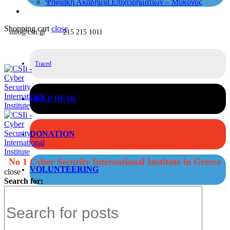
Ψηφιακή Ακαδημία Επιχειρηματιών – Μύκονος
Shopping cart
close
info@csii.gr
215 215 1011
Traced
HELP DESK
DONATION
No 1 Cyber Security International Institute in Greece
VOLUNTEERING
close
Search for: