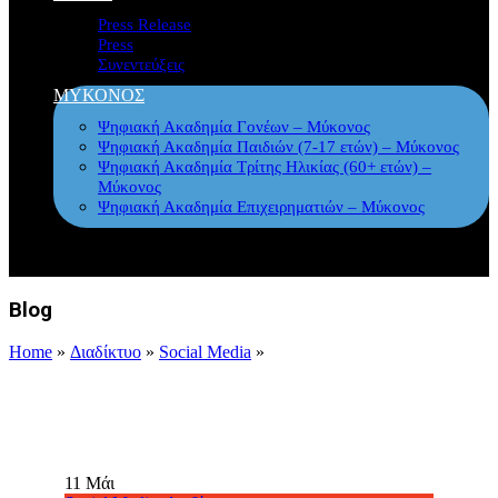
Press Release
Press
Συνεντεύξεις
ΜΥΚΟΝΟΣ
Ψηφιακή Ακαδημία Γονέων – Μύκονος
Ψηφιακή Ακαδημία Παιδιών (7-17 ετών) – Μύκονος
Ψηφιακή Ακαδημία Τρίτης Ηλικίας (60+ ετών) –
Μύκονος
Ψηφιακή Ακαδημία Επιχειρηματιών – Μύκονος
Blog
Home
»
Διαδίκτυο
»
Social Media
»
11
Μάι