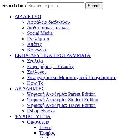
Search for:
Search
ΔΙΑΔΙΚΤΥΟ
Ασφάλεια διαδικτύου
Διαδικτυακές απειλές
Social Media
Εγκλήματα
Απάτες
Κοινωνία
ΕΚΠΑΙΔΕΥΤΙΚΑ ΠΡΟΓΡΑΜΜΑΤΑ
Σχολεία
Επιχειρήσεις – Εταιρίες
Σύλλογοι
Συνεργαζόμενα Μεταπτυχιακά Προγράμματα
How To
ΑΚΑΔΗΜΙΕΣ
Ψηφιακή Ακαδημία: Parent Edition
Ψηφιακή Ακαδημία: Student Edition
Ψηφιακή Ακαδημία: Travel Edition
Eshop ebooks
ΨΥΧΙΚΗ ΥΓΕΙΑ
Οικογένεια
Γονείς
Έφηβος