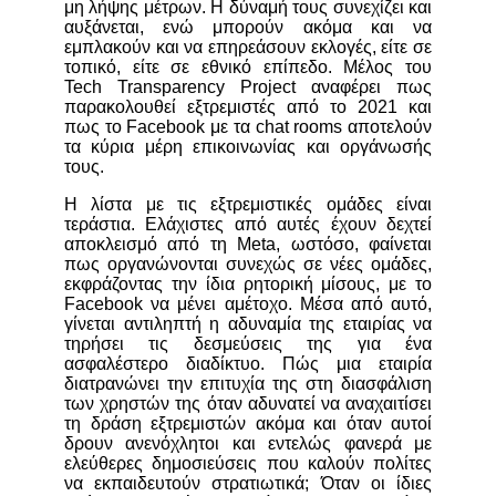
μη λήψης μέτρων. Η δύναμή τους συνεχίζει και
αυξάνεται, ενώ μπορούν ακόμα και να
εμπλακούν και να επηρεάσουν εκλογές, είτε σε
τοπικό, είτε σε εθνικό επίπεδο. Μέλος του
Tech Transparency Project αναφέρει πως
παρακολουθεί εξτρεμιστές από το 2021 και
πως το Facebook με τα chat rooms αποτελούν
τα κύρια μέρη επικοινωνίας και οργάνωσής
τους.
Η λίστα με τις εξτρεμιστικές ομάδες είναι
τεράστια. Ελάχιστες από αυτές έχουν δεχτεί
αποκλεισμό από τη Meta, ωστόσο, φαίνεται
πως οργανώνονται συνεχώς σε νέες ομάδες,
εκφράζοντας την ίδια ρητορική μίσους, με το
Facebook να μένει αμέτοχο. Μέσα από αυτό,
γίνεται αντιληπτή η αδυναμία της εταιρίας να
τηρήσει τις δεσμεύσεις της για ένα
ασφαλέστερο διαδίκτυο. Πώς μια εταιρία
διατρανώνει την επιτυχία της στη διασφάλιση
των χρηστών της όταν αδυνατεί να αναχαιτίσει
τη δράση εξτρεμιστών ακόμα και όταν αυτοί
δρουν ανενόχλητοι και εντελώς φανερά με
ελεύθερες δημοσιεύσεις που καλούν πολίτες
να εκπαιδευτούν στρατιωτικά; Όταν οι ίδιες