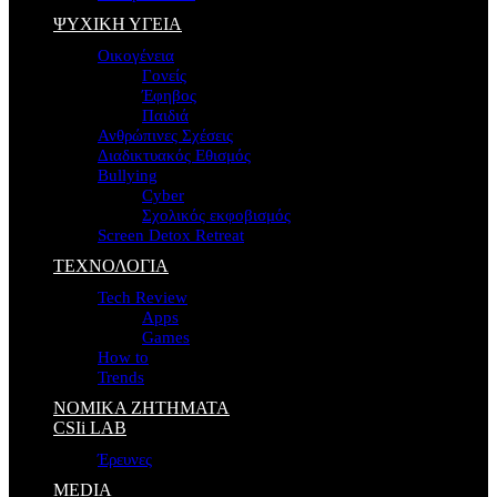
ΨΥΧΙΚΗ ΥΓΕΙΑ
Οικογένεια
Γονείς
Έφηβος
Παιδιά
Ανθρώπινες Σχέσεις
Διαδικτυακός Εθισμός
Bullying
Cyber
Σχολικός εκφοβισμός
Screen Detox Retreat
ΤΕΧΝΟΛΟΓΙΑ
Tech Review
Apps
Games
How to
Trends
ΝΟΜΙΚΑ ΖΗΤΗΜΑΤΑ
CSIi LAB
Έρευνες
MEDIA