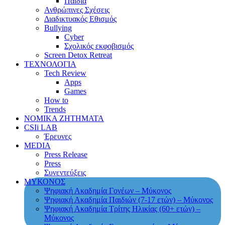
Παιδιά
Ανθρώπινες Σχέσεις
Διαδικτυακός Εθισμός
Bullying
Cyber
Σχολικός εκφοβισμός
Screen Detox Retreat
ΤΕΧΝΟΛΟΓΙΑ
Tech Review
Apps
Games
How to
Trends
ΝΟΜΙΚΑ ΖΗΤΗΜΑΤΑ
CSIi LAB
Έρευνες
MEDIA
Press Release
Press
Συνεντεύξεις
ΜΥΚΟΝΟΣ
Ψηφιακή Ακαδημία Γονέων – Μύκονος
Ψηφιακή Ακαδημία Παιδιών (7-17 ετών) – Μύκονος
Ψηφιακή Ακαδημία Τρίτης Ηλικίας (60+ ετών) –
Μύκονος