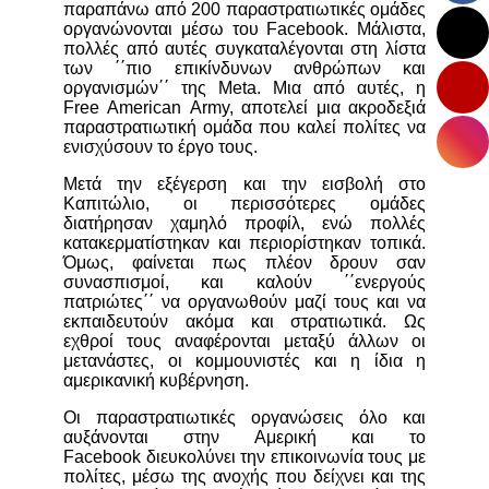
παραπάνω από 200 παραστρατιωτικές ομάδες
οργανώνονται μέσω του Facebook. Μάλιστα,
πολλές από αυτές συγκαταλέγονται στη λίστα
των ΄΄πιο επικίνδυνων ανθρώπων και
οργανισμών΄΄ της Meta. Μια από αυτές, η
Free American Army, αποτελεί μια ακροδεξιά
παραστρατιωτική ομάδα που καλεί πολίτες να
ενισχύσουν το έργο τους.
Μετά την εξέγερση και την εισβολή στο
Καπιτώλιο, οι περισσότερες ομάδες
διατήρησαν χαμηλό προφίλ, ενώ πολλές
κατακερματίστηκαν και περιορίστηκαν τοπικά.
Όμως, φαίνεται πως πλέον δρουν σαν
συνασπισμοί, και καλούν ΄΄ενεργούς
πατριώτες΄΄ να οργανωθούν μαζί τους και να
εκπαιδευτούν ακόμα και στρατιωτικά. Ως
εχθροί τους αναφέρονται μεταξύ άλλων οι
μετανάστες, οι κομμουνιστές και η ίδια η
αμερικανική κυβέρνηση.
Οι παραστρατιωτικές οργανώσεις όλο και
αυξάνονται στην Αμερική και το
Facebook διευκολύνει την επικοινωνία τους με
πολίτες, μέσω της ανοχής που δείχνει και της