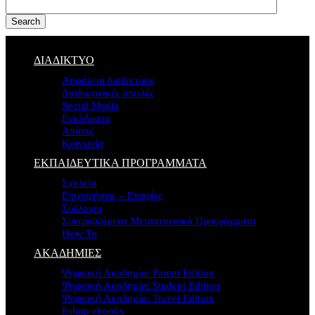
Search
ΔΙΑΔΙΚΤΥΟ
Ασφάλεια διαδικτύου
Διαδικτυακές απειλές
Social Media
Εγκλήματα
Απάτες
Κοινωνία
ΕΚΠΑΙΔΕΥΤΙΚΑ ΠΡΟΓΡΑΜΜΑΤΑ
Σχολεία
Επιχειρήσεις – Εταιρίες
Σύλλογοι
Συνεργαζόμενα Μεταπτυχιακά Προγράμματα
How To
ΑΚΑΔΗΜΙΕΣ
Ψηφιακή Ακαδημία: Parent Edition
Ψηφιακή Ακαδημία: Student Edition
Ψηφιακή Ακαδημία: Travel Edition
Eshop ebooks