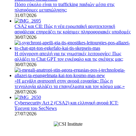
Πόσο εύκολο είναι το trafficking παιδιών μέσα στις
πλατφόρμες μεταπώλησης;
31/07/2026
CSA2 και CII: Πώς η νέα ευρωπαϊκή αρχιτεκτονική
ασφάλειας επηρεάζει τις κρίσιμες πληροφοριακές υποδομές
30/07/2026
Η σύγχρονη απειλή για τις γνωστικές λειτουργίες: Πως
αλλάζει το Chat GPT τον εγκέφαλο και τις σκέψεις μας;
30/07/2026
«Η μεγάλη ανατροπή στην αγορά εργασίας: Πώς η
τεχνολογία αλλάζει τα επαγγέλματα και τον κόσμο μας.»
28/07/2026
Cybersecurity Act 2 (CSA2) και ελληνική αγορά ICT:
Έρευνα του SecNews
27/07/2026