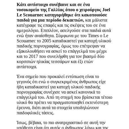
Κάτι αντίστοιχο συνέβαινε και σε ένα
νοσοκομείο της Γαλλίας όπου ο χειρούργος Joel
Le Scouarnec κατηγορήθηκε ότι κακοποιούσε
παιδιά για μια περίοδο δεκαετιών,
και μάλιστα
κατέγραφε τις επαφές και τις σκέψεις του σε ένα
ημερολόγιο. Επιπλέον, ασελγούσε στα παιδιά αυτά
ενώ ήταν αναίσθητα. Σύμφωνα με του Times ο Le
Scouarnec το 2005 καταδικαστεί για κατοχή υλικού
παιδικής πορνογραφίας, όμως του επέτρεψαν να
εξακολουθήσει να ασκεί το επάγγελμά του μέχρι
και το 2017 που συνελήφθη για τον βιασμό δύο
κοριτσιών ηλικίας τεσσάρων και έξι ετών
αντίστοιχα.
Ένα σημείο που προκαλεί εντύπωση είναι το
γεγονός ότι ενώ ο συγκεκριμένος άνθρωπος είχε
ήδη καταδικαστεί για κατοχή υλικού παιδικής
πορνογραφίας συνέχισε να ασκεί κανονικά το
επάγγελμά του. Από τη στιγμή που βρίσκεται τέτοιο
υλικό θα πρέπει να πραγματοποιηθεί εκτενέστερη
έρευνα, διότι αυτά τα στοιχεία υποδηλώνουν
παιδοφιλικές τάσεις.
Ίσως, βέβαια, το πιο ανατριχιαστικό σε αυτή την
υπόθεση είναι ότι αυτός ο άνθρωπος λόγω και της