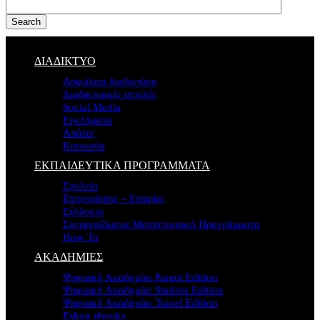
Search
ΔΙΑΔΙΚΤΥΟ
Ασφάλεια διαδικτύου
Διαδικτυακές απειλές
Social Media
Εγκλήματα
Απάτες
Κοινωνία
ΕΚΠΑΙΔΕΥΤΙΚΑ ΠΡΟΓΡΑΜΜΑΤΑ
Σχολεία
Επιχειρήσεις – Εταιρίες
Σύλλογοι
Συνεργαζόμενα Μεταπτυχιακά Προγράμματα
How To
ΑΚΑΔΗΜΙΕΣ
Ψηφιακή Ακαδημία: Parent Edition
Ψηφιακή Ακαδημία: Student Edition
Ψηφιακή Ακαδημία: Travel Edition
Eshop ebooks