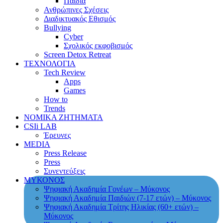
Παιδιά
Ανθρώπινες Σχέσεις
Διαδικτυακός Εθισμός
Bullying
Cyber
Σχολικός εκφοβισμός
Screen Detox Retreat
ΤΕΧΝΟΛΟΓΙΑ
Tech Review
Apps
Games
How to
Trends
ΝΟΜΙΚΑ ΖΗΤΗΜΑΤΑ
CSIi LAB
Έρευνες
MEDIA
Press Release
Press
Συνεντεύξεις
ΜΥΚΟΝΟΣ
Ψηφιακή Ακαδημία Γονέων – Μύκονος
Ψηφιακή Ακαδημία Παιδιών (7-17 ετών) – Μύκονος
Ψηφιακή Ακαδημία Τρίτης Ηλικίας (60+ ετών) –
Μύκονος