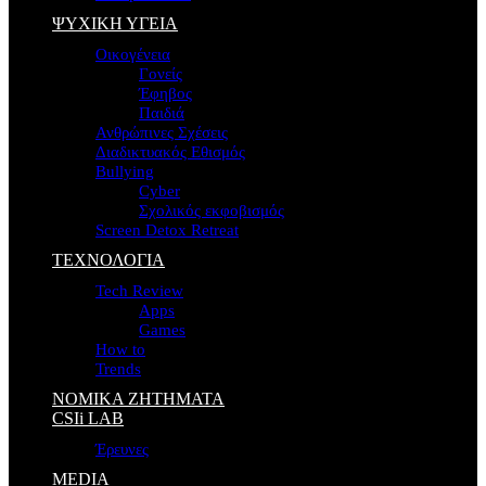
ΨΥΧΙΚΗ ΥΓΕΙΑ
Οικογένεια
Γονείς
Έφηβος
Παιδιά
Ανθρώπινες Σχέσεις
Διαδικτυακός Εθισμός
Bullying
Cyber
Σχολικός εκφοβισμός
Screen Detox Retreat
ΤΕΧΝΟΛΟΓΙΑ
Tech Review
Apps
Games
How to
Trends
ΝΟΜΙΚΑ ΖΗΤΗΜΑΤΑ
CSIi LAB
Έρευνες
MEDIA