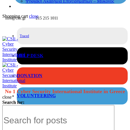
Ψηφιακή Ακαδημία Επιχειρηματιών – Μύκονος
Shopping cart
close
info@csii.gr
215 215 1011
Traced
HELP DESK
DONATION
No 1 Cyber Security International Institute in Greece
VOLUNTEERING
close
Search for: