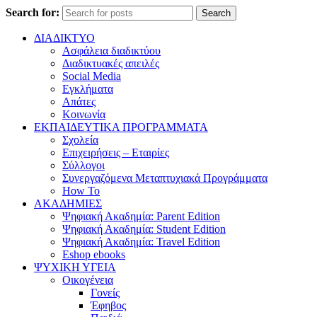
Search for:
Search
ΔΙΑΔΙΚΤΥΟ
Ασφάλεια διαδικτύου
Διαδικτυακές απειλές
Social Media
Εγκλήματα
Απάτες
Κοινωνία
ΕΚΠΑΙΔΕΥΤΙΚΑ ΠΡΟΓΡΑΜΜΑΤΑ
Σχολεία
Επιχειρήσεις – Εταιρίες
Σύλλογοι
Συνεργαζόμενα Μεταπτυχιακά Προγράμματα
How To
ΑΚΑΔΗΜΙΕΣ
Ψηφιακή Ακαδημία: Parent Edition
Ψηφιακή Ακαδημία: Student Edition
Ψηφιακή Ακαδημία: Travel Edition
Eshop ebooks
ΨΥΧΙΚΗ ΥΓΕΙΑ
Οικογένεια
Γονείς
Έφηβος