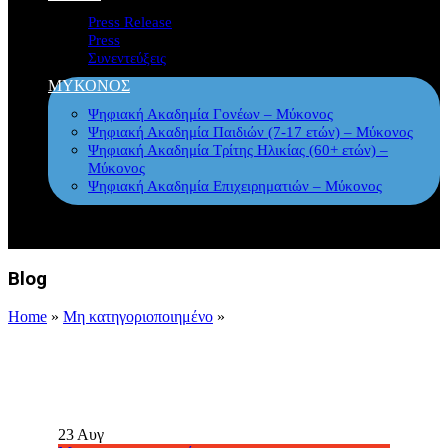
Press Release
Press
Συνεντεύξεις
ΜΥΚΟΝΟΣ
Ψηφιακή Ακαδημία Γονέων – Μύκονος
Ψηφιακή Ακαδημία Παιδιών (7-17 ετών) – Μύκονος
Ψηφιακή Ακαδημία Τρίτης Ηλικίας (60+ ετών) –
Μύκονος
Ψηφιακή Ακαδημία Επιχειρηματιών – Μύκονος
Blog
Home
»
Μη κατηγοριοποιημένο
»
23
Αυγ