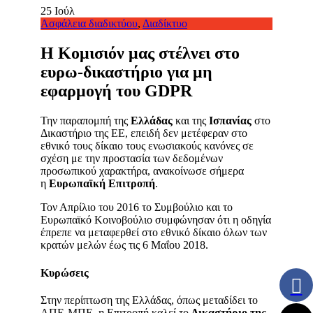
25
Ιούλ
Ασφάλεια διαδικτύου
,
Διαδίκτυο
Η Κομισιόν μας στέλνει στο
ευρω-δικαστήριο για μη
εφαρμογή του GDPR
Την παραπομπή της
Ελλάδας
και της
Ισπανίας
στο
Δικαστήριο της ΕΕ, επειδή δεν μετέφεραν στο
εθνικό τους δίκαιο τους ενωσιακούς κανόνες σε
σχέση με την προστασία των δεδομένων
προσωπικού χαρακτήρα, ανακοίνωσε σήμερα
η
Ευρωπαϊκή Επιτροπή
.
Τον Απρίλιο του 2016 το Συμβούλιο και το
Ευρωπαϊκό Κοινοβούλιο συμφώνησαν ότι η οδηγία
έπρεπε να μεταφερθεί στο εθνικό δίκαιο όλων των
κρατών μελών έως τις 6 Μαΐου 2018.
Κυρώσεις
Στην περίπτωση της Ελλάδας, όπως μεταδίδει το
ΑΠΕ-ΜΠΕ, η Επιτροπή καλεί το
Δικαστήριο της