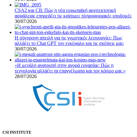
CSA2 και CII: Πώς η νέα ευρωπαϊκή αρχιτεκτονική
ασφάλειας επηρεάζει τις κρίσιμες πληροφοριακές υποδομές
30/07/2026
Η σύγχρονη απειλή για τις γνωστικές λειτουργίες: Πως
αλλάζει το Chat GPT τον εγκέφαλο και τις σκέψεις μας;
30/07/2026
«Η μεγάλη ανατροπή στην αγορά εργασίας: Πώς η
τεχνολογία αλλάζει τα επαγγέλματα και τον κόσμο μας.»
28/07/2026
CSI INSTITUTE