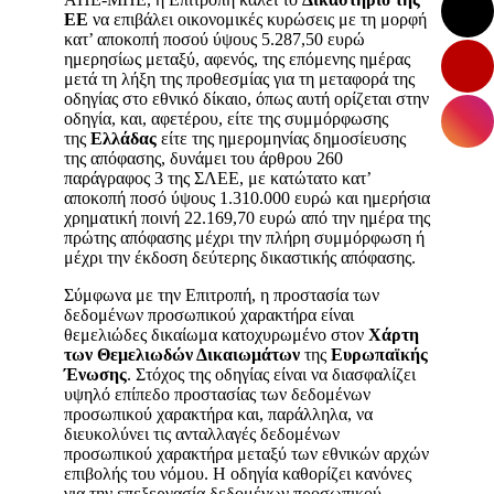
ΕΕ
να επιβάλει οικονομικές κυρώσεις με τη μορφή
κατ’ αποκοπή ποσού ύψους 5.287,50 ευρώ
ημερησίως μεταξύ, αφενός, της επόμενης ημέρας
μετά τη λήξη της προθεσμίας για τη μεταφορά της
οδηγίας στο εθνικό δίκαιο, όπως αυτή ορίζεται στην
οδηγία, και, αφετέρου, είτε της συμμόρφωσης
της
Ελλάδας
είτε της ημερομηνίας δημοσίευσης
της απόφασης, δυνάμει του άρθρου 260
παράγραφος 3 της ΣΛΕΕ, με κατώτατο κατ’
αποκοπή ποσό ύψους 1.310.000 ευρώ και ημερήσια
χρηματική ποινή 22.169,70 ευρώ από την ημέρα της
πρώτης απόφασης μέχρι την πλήρη συμμόρφωση ή
μέχρι την έκδοση δεύτερης δικαστικής απόφασης.
Σύμφωνα με την Επιτροπή, η προστασία των
δεδομένων προσωπικού χαρακτήρα είναι
θεμελιώδες δικαίωμα κατοχυρωμένο στον
Χάρτη
των Θεμελιωδών Δικαιωμάτων
της
Ευρωπαϊκής
Ένωσης
. Στόχος της οδηγίας είναι να διασφαλίζει
υψηλό επίπεδο προστασίας των δεδομένων
προσωπικού χαρακτήρα και, παράλληλα, να
διευκολύνει τις ανταλλαγές δεδομένων
προσωπικού χαρακτήρα μεταξύ των εθνικών αρχών
επιβολής του νόμου. Η οδηγία καθορίζει κανόνες
για την επεξεργασία δεδομένων προσωπικού