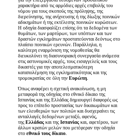
χαρακτήρα από τις αρμόδιες αρχές επιβολής του
νόμου για τους σκοπούς της πρόληψης, της
διερεύνησης, της ανίχνευσης ή της δίωξης ποινικών
αδικημάτων ή της εκτέλεσης ποινικών κυρώσεων.
Η οδηγία διασφαλίζει επίσης ότι τα δεδομένα των
θυμάτων, των μαρτύρων, των υπόπτων και των
δραστών εγκλημάτων προστατεύονται δεόντως στο
πλαίσιο ποινικών ερευνών. Παράλληλα, η
καλύτερη εναρμόνιση της νομοθεσίας θα
διευκολύνει τη διασυνοριακή συνεργασία ανάμεσα
στις αστυνομικές αρχές, τους εισαγγελείς και τους
δικαστές για την αποτελεσματικότερη
καταπολέμηση της εγκληματικότητας και της
τρομοκρατίας σε όλη την
Ευρώπη
.
Όπως αναφέρει η σχετική ανακοίνωση, η μη
μεταφορά της οδηγίας στο εθνικό δίκαιο της
Ισπανίας και της Ελλάδας δημιουργεί διαφορές ως
προς το επίπεδο προστασίας των δικαιωμάτων και
των ελευθεριών των πολιτών και δυσχεραίνει τις
ανταλλαγές δεδομένων μεταξύ, αφενός,
της
Ελλάδας
και της
Ισπανίας
και, αφετέρου, των
άλλων κρατών μελών που μετέφεραν την οδηγία
στο
εθνικό τους δίκαιο
.