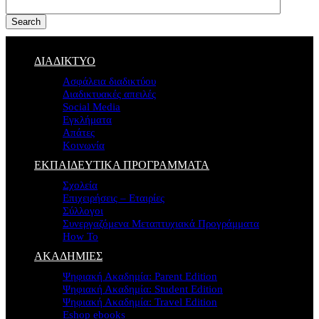
Search
ΔΙΑΔΙΚΤΥΟ
Ασφάλεια διαδικτύου
Διαδικτυακές απειλές
Social Media
Εγκλήματα
Απάτες
Κοινωνία
ΕΚΠΑΙΔΕΥΤΙΚΑ ΠΡΟΓΡΑΜΜΑΤΑ
Σχολεία
Επιχειρήσεις – Εταιρίες
Σύλλογοι
Συνεργαζόμενα Μεταπτυχιακά Προγράμματα
How To
ΑΚΑΔΗΜΙΕΣ
Ψηφιακή Ακαδημία: Parent Edition
Ψηφιακή Ακαδημία: Student Edition
Ψηφιακή Ακαδημία: Travel Edition
Eshop ebooks