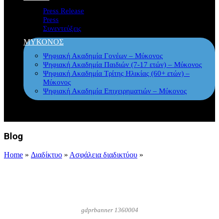
Press Release
Press
Συνεντεύξεις
ΜΥΚΟΝΟΣ
Ψηφιακή Ακαδημία Γονέων – Μύκονος
Ψηφιακή Ακαδημία Παιδιών (7-17 ετών) – Μύκονος
Ψηφιακή Ακαδημία Τρίτης Ηλικίας (60+ ετών) –
Μύκονος
Ψηφιακή Ακαδημία Επιχειρηματιών – Μύκονος
Blog
Home
»
Διαδίκτυο
»
Ασφάλεια διαδικτύου
»
gdprbanner 1360004