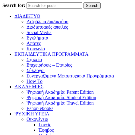
Search for:
Search
ΔΙΑΔΙΚΤΥΟ
Ασφάλεια διαδικτύου
Διαδικτυακές απειλές
Social Media
Εγκλήματα
Απάτες
Κοινωνία
ΕΚΠΑΙΔΕΥΤΙΚΑ ΠΡΟΓΡΑΜΜΑΤΑ
Σχολεία
Επιχειρήσεις – Εταιρίες
Σύλλογοι
Συνεργαζόμενα Μεταπτυχιακά Προγράμματα
How To
ΑΚΑΔΗΜΙΕΣ
Ψηφιακή Ακαδημία: Parent Edition
Ψηφιακή Ακαδημία: Student Edition
Ψηφιακή Ακαδημία: Travel Edition
Eshop ebooks
ΨΥΧΙΚΗ ΥΓΕΙΑ
Οικογένεια
Γονείς
Έφηβος