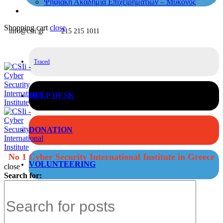
Ψηφιακή Ακαδημία Επιχειρηματιών – Μύκονος
Shopping cart
close
info@csii.gr
215 215 1011
Traced
HELP DESK
DONATION
No 1 Cyber Security International Institute in Greece
VOLUNTEERING
close
Search for: