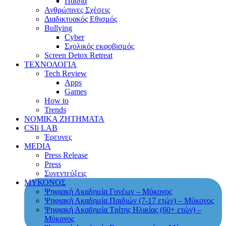
Παιδιά
Ανθρώπινες Σχέσεις
Διαδικτυακός Εθισμός
Bullying
Cyber
Σχολικός εκφοβισμός
Screen Detox Retreat
ΤΕΧΝΟΛΟΓΙΑ
Tech Review
Apps
Games
How to
Trends
ΝΟΜΙΚΑ ΖΗΤΗΜΑΤΑ
CSIi LAB
Έρευνες
MEDIA
Press Release
Press
Συνεντεύξεις
ΜΥΚΟΝΟΣ
Ψηφιακή Ακαδημία Γονέων – Μύκονος
Ψηφιακή Ακαδημία Παιδιών (7-17 ετών) – Μύκονος
Ψηφιακή Ακαδημία Τρίτης Ηλικίας (60+ ετών) –
Μύκονος