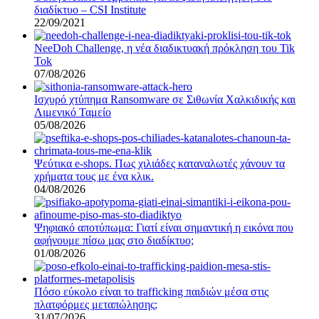
διαδίκτυο – CSI Institute
22/09/2021
NeeDoh Challenge, η νέα διαδικτυακή πρόκληση του Tik
Tok
07/08/2026
Ισχυρό χτύπημα Ransomware σε Σιθωνία Χαλκιδικής και
Λιμενικό Ταμείο
05/08/2026
Ψεύτικα e-shops. Πως χιλιάδες καταναλωτές χάνουν τα
χρήματα τους με ένα κλικ.
04/08/2026
Ψηφιακό αποτύπωμα: Γιατί είναι σημαντική η εικόνα που
αφήνουμε πίσω μας στο διαδίκτυο;
01/08/2026
Πόσο εύκολο είναι το trafficking παιδιών μέσα στις
πλατφόρμες μεταπώλησης;
31/07/2026