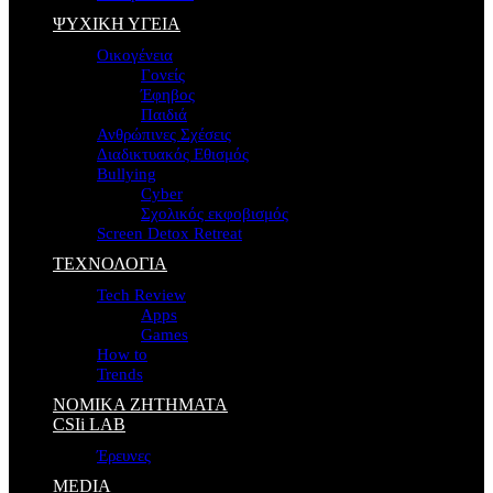
ΨΥΧΙΚΗ ΥΓΕΙΑ
Οικογένεια
Γονείς
Έφηβος
Παιδιά
Ανθρώπινες Σχέσεις
Διαδικτυακός Εθισμός
Bullying
Cyber
Σχολικός εκφοβισμός
Screen Detox Retreat
ΤΕΧΝΟΛΟΓΙΑ
Tech Review
Apps
Games
How to
Trends
ΝΟΜΙΚΑ ΖΗΤΗΜΑΤΑ
CSIi LAB
Έρευνες
MEDIA