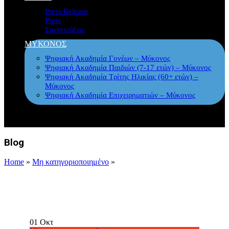
Press Release
Press
Συνεντεύξεις
ΜΥΚΟΝΟΣ
Ψηφιακή Ακαδημία Γονέων – Μύκονος
Ψηφιακή Ακαδημία Παιδιών (7-17 ετών) – Μύκονος
Ψηφιακή Ακαδημία Τρίτης Ηλικίας (60+ ετών) –
Μύκονος
Ψηφιακή Ακαδημία Επιχειρηματιών – Μύκονος
Blog
Home
»
Μη κατηγοριοποιημένο
»
01
Οκτ