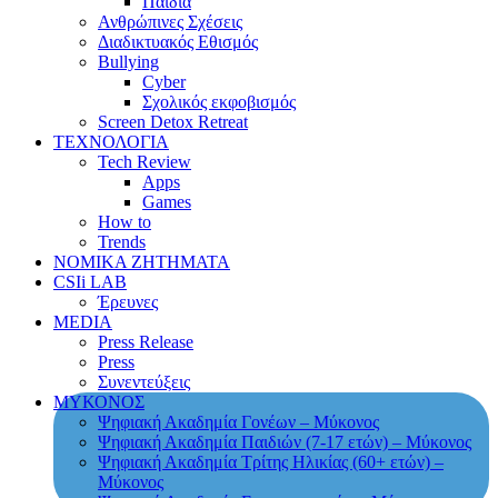
Παιδιά
Ανθρώπινες Σχέσεις
Διαδικτυακός Εθισμός
Bullying
Cyber
Σχολικός εκφοβισμός
Screen Detox Retreat
ΤΕΧΝΟΛΟΓΙΑ
Tech Review
Apps
Games
How to
Trends
ΝΟΜΙΚΑ ΖΗΤΗΜΑΤΑ
CSIi LAB
Έρευνες
MEDIA
Press Release
Press
Συνεντεύξεις
ΜΥΚΟΝΟΣ
Ψηφιακή Ακαδημία Γονέων – Μύκονος
Ψηφιακή Ακαδημία Παιδιών (7-17 ετών) – Μύκονος
Ψηφιακή Ακαδημία Τρίτης Ηλικίας (60+ ετών) –
Μύκονος