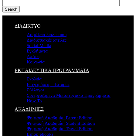
Search
ΔΙΑΔΙΚΤΥΟ
Ασφάλεια διαδικτύου
Διαδικτυακές απειλές
Social Media
Εγκλήματα
Απάτες
Κοινωνία
ΕΚΠΑΙΔΕΥΤΙΚΑ ΠΡΟΓΡΑΜΜΑΤΑ
Σχολεία
Επιχειρήσεις – Εταιρίες
Σύλλογοι
Συνεργαζόμενα Μεταπτυχιακά Προγράμματα
How To
ΑΚΑΔΗΜΙΕΣ
Ψηφιακή Ακαδημία: Parent Edition
Ψηφιακή Ακαδημία: Student Edition
Ψηφιακή Ακαδημία: Travel Edition
Eshop ebooks