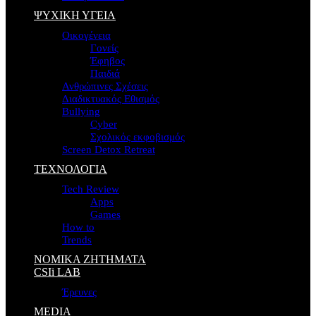
ΨΥΧΙΚΗ ΥΓΕΙΑ
Οικογένεια
Γονείς
Έφηβος
Παιδιά
Ανθρώπινες Σχέσεις
Διαδικτυακός Εθισμός
Bullying
Cyber
Σχολικός εκφοβισμός
Screen Detox Retreat
ΤΕΧΝΟΛΟΓΙΑ
Tech Review
Apps
Games
How to
Trends
ΝΟΜΙΚΑ ΖΗΤΗΜΑΤΑ
CSIi LAB
Έρευνες
MEDIA