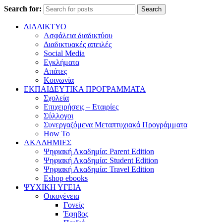
Search for:
Search
ΔΙΑΔΙΚΤΥΟ
Ασφάλεια διαδικτύου
Διαδικτυακές απειλές
Social Media
Εγκλήματα
Απάτες
Κοινωνία
ΕΚΠΑΙΔΕΥΤΙΚΑ ΠΡΟΓΡΑΜΜΑΤΑ
Σχολεία
Επιχειρήσεις – Εταιρίες
Σύλλογοι
Συνεργαζόμενα Μεταπτυχιακά Προγράμματα
How To
ΑΚΑΔΗΜΙΕΣ
Ψηφιακή Ακαδημία: Parent Edition
Ψηφιακή Ακαδημία: Student Edition
Ψηφιακή Ακαδημία: Travel Edition
Eshop ebooks
ΨΥΧΙΚΗ ΥΓΕΙΑ
Οικογένεια
Γονείς
Έφηβος