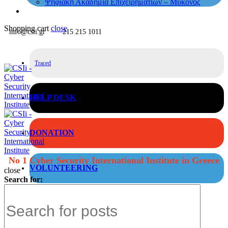
Ψηφιακή Ακαδημία Επιχειρηματιών – Μύκονος
Shopping cart
close
info@csii.gr
215 215 1011
Traced
HELP DESK
DONATION
No 1 Cyber Security International Institute in Greece
VOLUNTEERING
close
Search for: