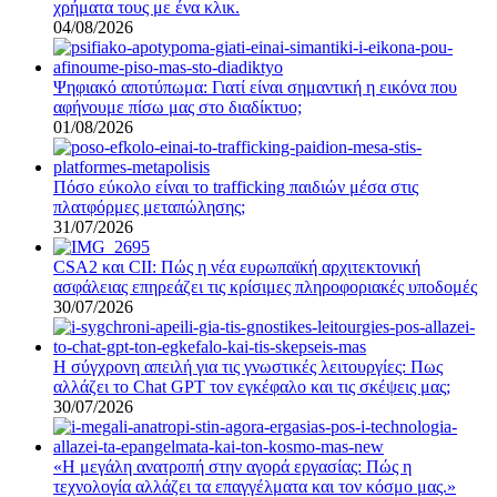
χρήματα τους με ένα κλικ.
04/08/2026
Ψηφιακό αποτύπωμα: Γιατί είναι σημαντική η εικόνα που
αφήνουμε πίσω μας στο διαδίκτυο;
01/08/2026
Πόσο εύκολο είναι το trafficking παιδιών μέσα στις
πλατφόρμες μεταπώλησης;
31/07/2026
CSA2 και CII: Πώς η νέα ευρωπαϊκή αρχιτεκτονική
ασφάλειας επηρεάζει τις κρίσιμες πληροφοριακές υποδομές
30/07/2026
Η σύγχρονη απειλή για τις γνωστικές λειτουργίες: Πως
αλλάζει το Chat GPT τον εγκέφαλο και τις σκέψεις μας;
30/07/2026
«Η μεγάλη ανατροπή στην αγορά εργασίας: Πώς η
τεχνολογία αλλάζει τα επαγγέλματα και τον κόσμο μας.»