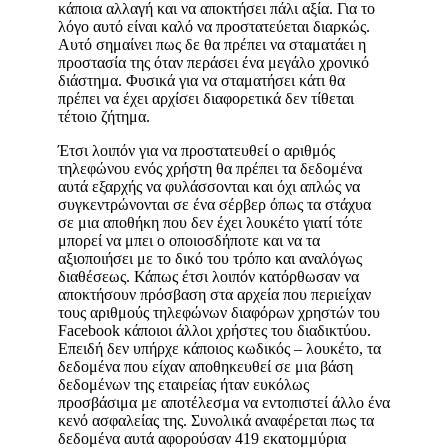
κάποια αλλαγή και να αποκτήσει πάλι αξία. Για το
λόγο αυτό είναι καλό να προστατεύεται διαρκώς.
Αυτό σημαίνει πως δε θα πρέπει να σταματάει η
προστασία της όταν περάσει ένα μεγάλο χρονικό
διάστημα. Φυσικά για να σταματήσει κάτι θα
πρέπει να έχει αρχίσει διαφορετικά δεν τίθεται
τέτοιο ζήτημα.
Έτσι λοιπόν για να προστατευθεί ο αριθμός
τηλεφώνου ενός χρήστη θα πρέπει τα δεδομένα
αυτά εξαρχής να φυλάσσονται και όχι απλώς να
συγκεντρώνονται σε ένα σέρβερ όπως τα στάχυα
σε μια αποθήκη που δεν έχει λουκέτο γιατί τότε
μπορεί να μπει ο οποιοσδήποτε και να τα
αξιοποιήσει με το δικό του τρόπο και αναλόγως
διαθέσεως. Κάπως έτσι λοιπόν κατόρθωσαν να
αποκτήσουν πρόσβαση στα αρχεία που περιείχαν
τους αριθμούς τηλεφώνων διαφόρων χρηστών του
Facebook κάποιοι άλλοι χρήστες του διαδικτύου.
Επειδή δεν υπήρχε κάποιος κωδικός – λουκέτο, τα
δεδομένα που είχαν αποθηκευθεί σε μια βάση
δεδομένων της εταιρείας ήταν ευκόλως
προσβάσιμα με αποτέλεσμα να εντοπιστεί άλλο ένα
κενό ασφαλείας της. Συνολικά αναφέρεται πως τα
δεδομένα αυτά αφορούσαν 419 εκατομμύρια