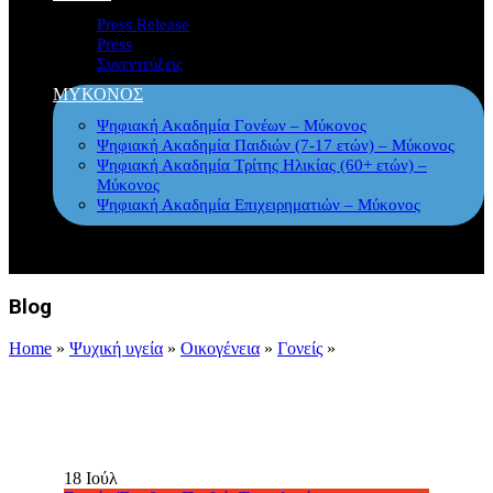
Press Release
Press
Συνεντεύξεις
ΜΥΚΟΝΟΣ
Ψηφιακή Ακαδημία Γονέων – Μύκονος
Ψηφιακή Ακαδημία Παιδιών (7-17 ετών) – Μύκονος
Ψηφιακή Ακαδημία Τρίτης Ηλικίας (60+ ετών) –
Μύκονος
Ψηφιακή Ακαδημία Επιχειρηματιών – Μύκονος
Blog
Home
»
Ψυχική υγεία
»
Οικογένεια
»
Γονείς
»
18
Ιούλ