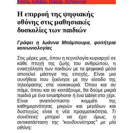
Γονείς
,
Έφηβος
,
Παιδιά
,
Τεχνολογία
Η επιρροή της ψηφιακής
οθόνης στις μαθησιακές
δυσκολίες των παιδιών
Γράφει η Ιωάννα Μπάμπουρα, φοιτήτρια
κοινωνιολογίας
Στις μέρες μας, όπου η τεχνολογία κυριαρχεί σε
κάθε πτυχή της ζωής του ανθρώπου, η
ενασχόληση των παιδιών με τα ψηφιακά μέσα
αποτελεί μάστιγα της εποχής. Είναι μια
συνήθεια που ξεκίνησε με την είσοδο της
τηλεόρασης στα νοικοκυριά. Όπου και αν
πάμε, όπου και αν κοιτάξουμε, θα δούμε μικρά
παιδιά με ένα smartphone ή ένα tablet στο χέρι.
Είναι αναπόσπαστο κομμάτι της
καθημερινότητας μικρών και μεγάλων και
δυστυχώς είναι η νέα πραγματικότητα.
Τι
συνέπειες μπορεί να έχει όμως, η
αντικατάσταση της “κουδουνίστρας” με μία
οθόνη;