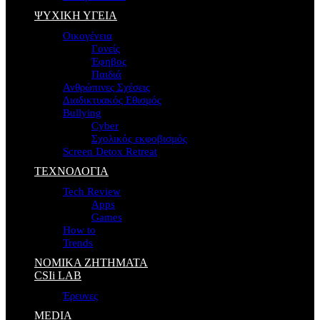
ΨΥΧΙΚΗ ΥΓΕΙΑ
Οικογένεια
Γονείς
Έφηβος
Παιδιά
Ανθρώπινες Σχέσεις
Διαδικτυακός Εθισμός
Bullying
Cyber
Σχολικός εκφοβισμός
Screen Detox Retreat
ΤΕΧΝΟΛΟΓΙΑ
Tech Review
Apps
Games
How to
Trends
ΝΟΜΙΚΑ ΖΗΤΗΜΑΤΑ
CSIi LAB
Έρευνες
MEDIA