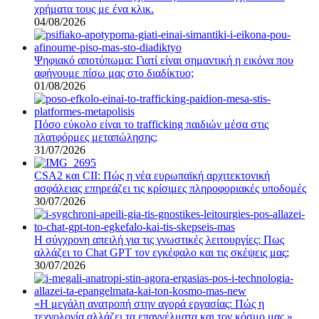
χρήματα τους με ένα κλικ.
04/08/2026
Ψηφιακό αποτύπωμα: Γιατί είναι σημαντική η εικόνα που
αφήνουμε πίσω μας στο διαδίκτυο;
01/08/2026
Πόσο εύκολο είναι το trafficking παιδιών μέσα στις
πλατφόρμες μεταπώλησης;
31/07/2026
CSA2 και CII: Πώς η νέα ευρωπαϊκή αρχιτεκτονική
ασφάλειας επηρεάζει τις κρίσιμες πληροφοριακές υποδομές
30/07/2026
Η σύγχρονη απειλή για τις γνωστικές λειτουργίες: Πως
αλλάζει το Chat GPT τον εγκέφαλο και τις σκέψεις μας;
30/07/2026
«Η μεγάλη ανατροπή στην αγορά εργασίας: Πώς η
τεχνολογία αλλάζει τα επαγγέλματα και τον κόσμο μας.»