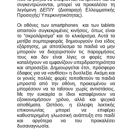
συγκεντρώνονται, μπορεί να προκαλέσει τη
λεγόμενη ΔΕΠ/Υ (Διαταραχή Ελλειμματικής
Προσοχής/ Υπερκινητικότητας).
Οι οθόνες των smartphones και των tablets
απαιτούν συγκεκριμένες κινήσεις, όπως είναι
το “σκρολάρισμα” και το κλικάρισμα. Αυτά τα
μοτίβα συμπεριφοράς δημιουργούν ένα είδος
εξάρτησης, με αποτέλεσμα τα παιδιά να μην
μπορούν να διαχειριστούν τις παρορμήσεις
τους και δεν είναι λίγες οι φορές που
καταλήγουν να εμφανίζουν υπερδραστηριότητα
και απροσεξία. Δημιουργείται έτσι, πρόσφορο
έδαφος για να «ανθίσει» η δυσλεξία. Ακόμη και
οι γονείς πολλές φορές τοποθετούν τα παιδιά
μπροστά από την οθόνη, προκειμένου να
μπορέσουν να τα ταΐσουν χωρίς αντιστάσεις.
Με την ευκαιρία οι ίδιοι καταφέρνουν να
εξοικονομήσουν χρόνο, αλλά και ψυχικά
αποθέματα. Ωστόσο, η έλλειψη λεκτικής
επικοινωνίας μπορεί να επιφέρει
καθυστερημένη γλωσσική ανάπτυξη στο παιδί
και αργότερα να του προκαλέσει
δυσαναγνωσία.