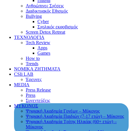
Παιδιά
Ανθρώπινες Σχέσεις
Διαδικτυακός Εθισμός
Bullying
Cyber
Σχολικός εκφοβισμός
Screen Detox Retreat
ΤΕΧΝΟΛΟΓΙΑ
Tech Review
Apps
Games
How to
Trends
ΝΟΜΙΚΑ ΖΗΤΗΜΑΤΑ
CSIi LAB
Έρευνες
MEDIA
Press Release
Press
Συνεντεύξεις
ΜΥΚΟΝΟΣ
Ψηφιακή Ακαδημία Γονέων – Μύκονος
Ψηφιακή Ακαδημία Παιδιών (7-17 ετών) – Μύκονος
Ψηφιακή Ακαδημία Τρίτης Ηλικίας (60+ ετών) –
Μύκονος