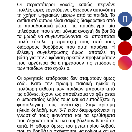
Οι περισσότεροι γονείς, καθώς περνάνε
πολλές ώρες εργαζόμενοι, θεωρούν αυτονόητη
τη χρήση ψηφιακών μέσων από τα παιδιά. Το
αντίκτυπό αυτών είναι σαφώς διαφορετικό από
τα παραδοσιακά μέσα. Για παράδειγμα, μία
τηλεόραση που είναι μόνιμα ανοιχτή δε βοηθά
τα μωρά να συγκεντρώνονται και αποσπάται
πολύ εύκολα η προσοχή τους από τους
διάφορους θορύβους που αυτή παράγει. Η
έλλειψη συγκέντρωσης όμως, αποτελεί τη
βάση για την εμφάνιση αρκετών προβλημάτων
που αργότερα θα επηρεάσουν τις επιδόσεις
των παιδιών στο σχολείο.
Οι αρνητικές επιδράσεις δεν σταματούν όμως
εδώ. Κατά την πρώιμη παιδική ηλικία η
πολύωρη έκθεση των παιδιών μπροστά από
τις οθόνες, έχουν ως αποτέλεσμα να φθείρεται
ο μετωπιαίος λοβός τους και να εμποδίζεται η
φυσιολογική τους ανάπτυξη. Στην κρίσιμη
ηλικία δηλαδή, των 3-7 ετών διαμορφώνεται η
γνωστική τους ικανότητα και τα ερεθίσματα
που δέχονται πρέπει να συμβάλλουν θετικά σε
αυτά. Η φθορά όμως, του μετωπιαίου λοβού,
που τα βοηθά να σκέφτονται, να κρίνουν και να