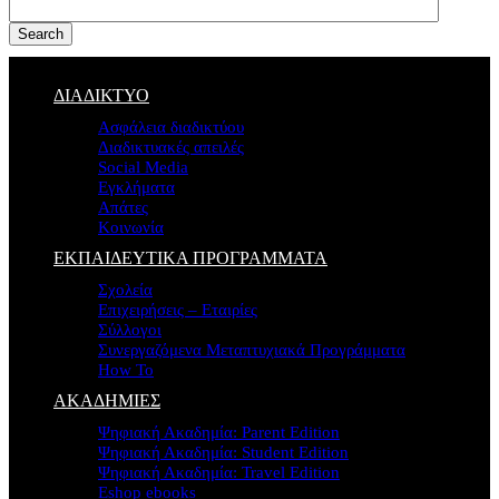
Search
ΔΙΑΔΙΚΤΥΟ
Ασφάλεια διαδικτύου
Διαδικτυακές απειλές
Social Media
Εγκλήματα
Απάτες
Κοινωνία
ΕΚΠΑΙΔΕΥΤΙΚΑ ΠΡΟΓΡΑΜΜΑΤΑ
Σχολεία
Επιχειρήσεις – Εταιρίες
Σύλλογοι
Συνεργαζόμενα Μεταπτυχιακά Προγράμματα
How To
ΑΚΑΔΗΜΙΕΣ
Ψηφιακή Ακαδημία: Parent Edition
Ψηφιακή Ακαδημία: Student Edition
Ψηφιακή Ακαδημία: Travel Edition
Eshop ebooks