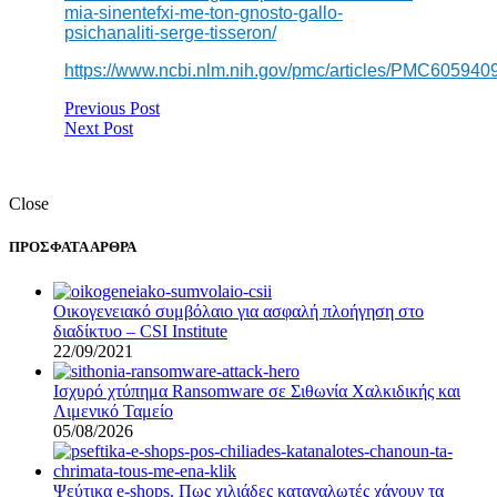
mia-sinentefxi-me-ton-gnosto-gallo-
psichanaliti-serge-tisseron/
https://www.ncbi.nlm.nih.gov/pmc/articles/PMC605940
Previous Post
Next Post
Close
ΠΡΟΣΦΑΤΑ ΑΡΘΡΑ
Οικογενειακό συμβόλαιο για ασφαλή πλοήγηση στο
διαδίκτυο – CSI Institute
22/09/2021
Ισχυρό χτύπημα Ransomware σε Σιθωνία Χαλκιδικής και
Λιμενικό Ταμείο
05/08/2026
Ψεύτικα e-shops. Πως χιλιάδες καταναλωτές χάνουν τα