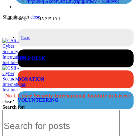
Ψηφιακή Ακαδημία Επιχειρηματιών – Μύκονος
Shopping cart
close
info@csii.gr
215 215 1011
Traced
HELP DESK
DONATION
No 1 Cyber Security International Institute in Greece
VOLUNTEERING
close
Search for: