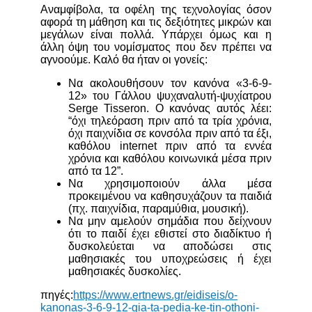
Αναμφίβολα, τα οφέλη της τεχνολογίας όσον
αφορά τη μάθηση και τις δεξιότητες μικρών και
μεγάλων είναι πολλά. Υπάρχει όμως και η
άλλη όψη του νομίσματος που δεν πρέπει να
αγνοούμε. Καλό θα ήταν οι γονείς:
Nα ακολουθήσουν τον κανόνα «3-6-9-
12» του Γάλλου ψυχαναλυτή-ψυχίατρου
Serge Tisseron. Ο κανόνας αυτός λέει:
“όχι τηλεόραση πριν από τα τρία χρόνια,
όχι παιχνίδια σε κονσόλα πριν από τα έξι,
καθόλου internet πριν από τα εννέα
χρόνια και καθόλου κοινωνικά μέσα πριν
από τα 12”.
Να χρησιμοποιούν άλλα μέσα
προκειμένου να καθησυχάζουν τα παιδιά
(πχ. παιχνίδια, παραμύθια, μουσική).
Να μην αμελούν σημάδια που δείχνουν
ότι το παιδί έχει εθιστεί στο διαδίκτυο ή
δυσκολεύεται να αποδώσει στις
μαθησιακές του υποχρεώσεις ή έχει
μαθησιακές δυσκολίες.
πηγές:
https://www.ertnews.gr/eidiseis/o-
kanonas-3-6-9-12-gia-ta-pedia-ke-tin-othoni-