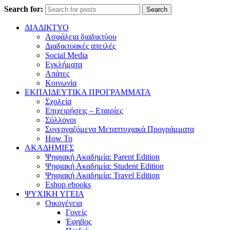
Search for:
Search
ΔΙΑΔΙΚΤΥΟ
Ασφάλεια διαδικτύου
Διαδικτυακές απειλές
Social Media
Εγκλήματα
Απάτες
Κοινωνία
ΕΚΠΑΙΔΕΥΤΙΚΑ ΠΡΟΓΡΑΜΜΑΤΑ
Σχολεία
Επιχειρήσεις – Εταιρίες
Σύλλογοι
Συνεργαζόμενα Μεταπτυχιακά Προγράμματα
How To
ΑΚΑΔΗΜΙΕΣ
Ψηφιακή Ακαδημία: Parent Edition
Ψηφιακή Ακαδημία: Student Edition
Ψηφιακή Ακαδημία: Travel Edition
Eshop ebooks
ΨΥΧΙΚΗ ΥΓΕΙΑ
Οικογένεια
Γονείς
Έφηβος