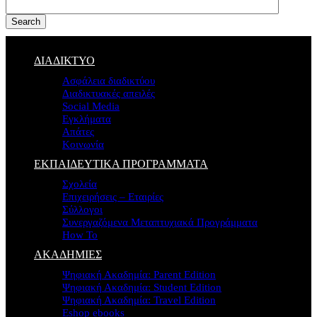
Search
ΔΙΑΔΙΚΤΥΟ
Ασφάλεια διαδικτύου
Διαδικτυακές απειλές
Social Media
Εγκλήματα
Απάτες
Κοινωνία
ΕΚΠΑΙΔΕΥΤΙΚΑ ΠΡΟΓΡΑΜΜΑΤΑ
Σχολεία
Επιχειρήσεις – Εταιρίες
Σύλλογοι
Συνεργαζόμενα Μεταπτυχιακά Προγράμματα
How To
ΑΚΑΔΗΜΙΕΣ
Ψηφιακή Ακαδημία: Parent Edition
Ψηφιακή Ακαδημία: Student Edition
Ψηφιακή Ακαδημία: Travel Edition
Eshop ebooks