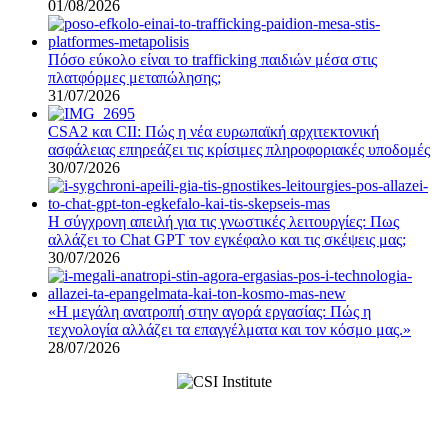
01/08/2026
Πόσο εύκολο είναι το trafficking παιδιών μέσα στις
πλατφόρμες μεταπώλησης;
31/07/2026
CSA2 και CII: Πώς η νέα ευρωπαϊκή αρχιτεκτονική
ασφάλειας επηρεάζει τις κρίσιμες πληροφοριακές υποδομές
30/07/2026
Η σύγχρονη απειλή για τις γνωστικές λειτουργίες: Πως
αλλάζει το Chat GPT τον εγκέφαλο και τις σκέψεις μας;
30/07/2026
«Η μεγάλη ανατροπή στην αγορά εργασίας: Πώς η
τεχνολογία αλλάζει τα επαγγέλματα και τον κόσμο μας.»
28/07/2026