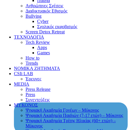
Παιδιά
Ανθρώπινες Σχέσεις
Διαδικτυακός Εθισμός
Bullying
Cyber
Σχολικός εκφοβισμός
Screen Detox Retreat
ΤΕΧΝΟΛΟΓΙΑ
Tech Review
Apps
Games
How to
Trends
ΝΟΜΙΚΑ ΖΗΤΗΜΑΤΑ
CSIi LAB
Έρευνες
MEDIA
Press Release
Press
Συνεντεύξεις
ΜΥΚΟΝΟΣ
Ψηφιακή Ακαδημία Γονέων – Μύκονος
Ψηφιακή Ακαδημία Παιδιών (7-17 ετών) – Μύκονος
Ψηφιακή Ακαδημία Τρίτης Ηλικίας (60+ ετών) –
Μύκονος