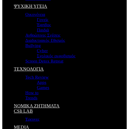
ΨΥΧΙΚΗ ΥΓΕΙΑ
Οικογένεια
Γονείς
Έφηβος
Παιδιά
Ανθρώπινες Σχέσεις
Διαδικτυακός Εθισμός
Bullying
Cyber
Σχολικός εκφοβισμός
Screen Detox Retreat
ΤΕΧΝΟΛΟΓΙΑ
Tech Review
Apps
Games
How to
Trends
ΝΟΜΙΚΑ ΖΗΤΗΜΑΤΑ
CSIi LAB
Έρευνες
MEDIA