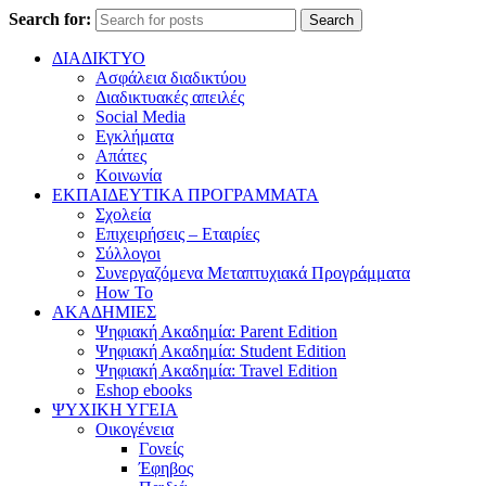
Search for:
Search
ΔΙΑΔΙΚΤΥΟ
Ασφάλεια διαδικτύου
Διαδικτυακές απειλές
Social Media
Εγκλήματα
Απάτες
Κοινωνία
ΕΚΠΑΙΔΕΥΤΙΚΑ ΠΡΟΓΡΑΜΜΑΤΑ
Σχολεία
Επιχειρήσεις – Εταιρίες
Σύλλογοι
Συνεργαζόμενα Μεταπτυχιακά Προγράμματα
How To
ΑΚΑΔΗΜΙΕΣ
Ψηφιακή Ακαδημία: Parent Edition
Ψηφιακή Ακαδημία: Student Edition
Ψηφιακή Ακαδημία: Travel Edition
Eshop ebooks
ΨΥΧΙΚΗ ΥΓΕΙΑ
Οικογένεια
Γονείς
Έφηβος