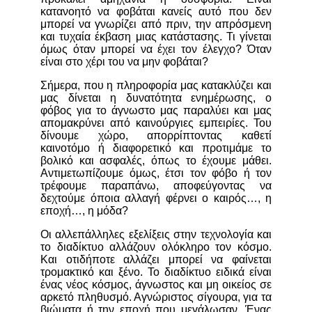
κατανοητό να φοβάται κανείς αυτό που δεν
μπορεί να γνωρίζει από πριν, την απρόσμενη
και τυχαία έκβαση μιας κατάστασης. Τι γίνεται
όμως όταν μπορεί να έχει τον έλεγχο? Όταν
είναι στο χέρι του να μην φοβάται?
Σήμερα, που η πληροφορία μας κατακλύζει και
μας δίνεται η δυνατότητα ενημέρωσης, ο
φόβος για το άγνωστο μας παραλύει και μας
απομακρύνει από καινούργιες εμπειρίες. Του
δίνουμε χώρο, απορρίπτοντας καθετί
καινοτόμο ή διαφορετικό και προτιμάμε το
βολικό και ασφαλές, όπως το έχουμε μάθει.
Αντιμετωπίζουμε όμως, έτσι τον φόβο ή τον
τρέφουμε παραπάνω, αποφεύγοντας να
δεχτούμε όποια αλλαγή φέρνει ο καιρός…, η
εποχή…, η μόδα?
Οι αλλεπάλληλες εξελίξεις στην τεχνολογία και
το διαδίκτυο αλλάζουν ολόκληρο τον κόσμο.
Και οτιδήποτε αλλάζει μπορεί να φαίνεται
τρομακτικό και ξένο. Το διαδίκτυο ειδικά είναι
ένας νέος κόσμος, άγνωστος και μη οικείος σε
αρκετό πληθυσμό. Αγνώριστος σίγουρα, για τα
βιώματα ή την εποχή που μεγάλωσαν. Ένας