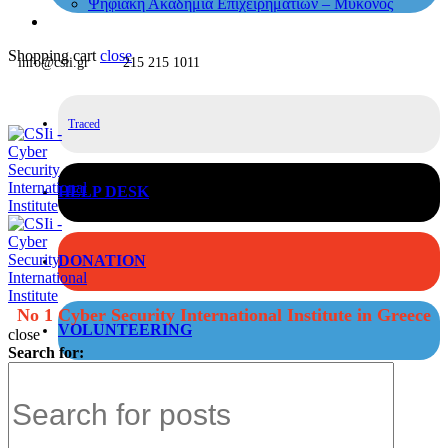
Ψηφιακή Ακαδημία Επιχειρηματιών – Μύκονος
Shopping cart
close
info@csii.gr
215 215 1011
Traced
HELP DESK
DONATION
No 1 Cyber Security International Institute in Greece
VOLUNTEERING
close
Search for: