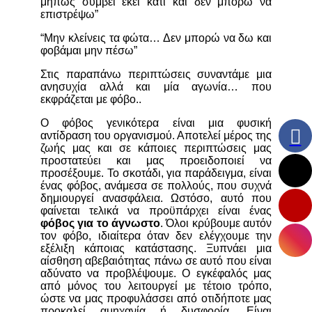
μήπως συμβεί εκεί κάτι και δεν μπορώ να
επιστρέψω”
“Μην κλείνεις τα φώτα… Δεν μπορώ να δω και
φοβάμαι μην πέσω”
Στις παραπάνω περιπτώσεις συναντάμε μια
ανησυχία αλλά και μία αγωνία… που
εκφράζεται με φόβο..
Ο φόβος γενικότερα είναι μια φυσική
αντίδραση του οργανισμού. Αποτελεί μέρος της
ζωής μας και σε κάποιες περιπτώσεις μας
προστατεύει και μας προειδοποιεί να
προσέξουμε. Το σκοτάδι, για παράδειγμα, είναι
ένας φόβος, ανάμεσα σε πολλούς, που συχνά
δημιουργεί ανασφάλεια. Ωστόσο, αυτό που
φαίνεται τελικά να προϋπάρχει είναι ένας
φόβος για το άγνωστο
. Όλοι κρύβουμε αυτόν
τον φόβο, ιδιαίτερα όταν δεν ελέγχουμε την
εξέλιξη κάποιας κατάστασης. Ξυπνάει μια
αίσθηση αβεβαιότητας πάνω σε αυτό που είναι
αδύνατο να προβλέψουμε. Ο εγκέφαλός μας
από μόνος του λειτουργεί με τέτοιο τρόπο,
ώστε να μας προφυλάσσει από οτιδήποτε μας
προκαλεί αμηχανία ή δυσφορία. Είναι