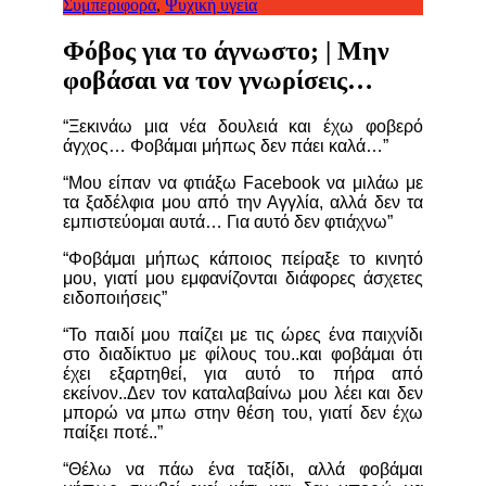
Συμπεριφορά
,
Ψυχική υγεία
Φόβος για το άγνωστο; | Μην
φοβάσαι να τον γνωρίσεις…
“Ξεκινάω μια νέα δουλειά και έχω φοβερό
άγχος… Φοβάμαι μήπως δεν πάει καλά…”
“Μου είπαν να φτιάξω Facebook να μιλάω με
τα ξαδέλφια μου από την Αγγλία, αλλά δεν τα
εμπιστεύομαι αυτά… Για αυτό δεν φτιάχνω”
“Φοβάμαι μήπως κάποιος πείραξε το κινητό
μου, γιατί μου εμφανίζονται διάφορες άσχετες
ειδοποιήσεις”
“Το παιδί μου παίζει με τις ώρες ένα παιχνίδι
στο διαδίκτυο με φίλους του..και φοβάμαι ότι
έχει εξαρτηθεί, για αυτό το πήρα από
εκείνον..Δεν τον καταλαβαίνω μου λέει και δεν
μπορώ να μπω στην θέση του, γιατί δεν έχω
παίξει ποτέ..”
“Θέλω να πάω ένα ταξίδι, αλλά φοβάμαι