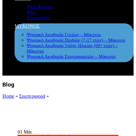
Press Release
Press
Συνεντεύξεις
ΜΥΚΟΝΟΣ
Ψηφιακή Ακαδημία Γονέων – Μύκονος
Ψηφιακή Ακαδημία Παιδιών (7-17 ετών) – Μύκονος
Ψηφιακή Ακαδημία Τρίτης Ηλικίας (60+ ετών) –
Μύκονος
Ψηφιακή Ακαδημία Επιχειρηματιών – Μύκονος
Blog
Home
»
Συμπεριφορά
»
01
Μάι