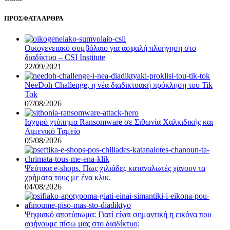
ΠΡΟΣΦΑΤΑ ΑΡΘΡΑ
Οικογενειακό συμβόλαιο για ασφαλή πλοήγηση στο
διαδίκτυο – CSI Institute
22/09/2021
NeeDoh Challenge, η νέα διαδικτυακή πρόκληση του Tik
Tok
07/08/2026
Ισχυρό χτύπημα Ransomware σε Σιθωνία Χαλκιδικής και
Λιμενικό Ταμείο
05/08/2026
Ψεύτικα e-shops. Πως χιλιάδες καταναλωτές χάνουν τα
χρήματα τους με ένα κλικ.
04/08/2026
Ψηφιακό αποτύπωμα: Γιατί είναι σημαντική η εικόνα που
αφήνουμε πίσω μας στο διαδίκτυο;