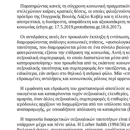
Παρατηρώντας κανείς τη σύγχρονη κοινωνική πραγματικότ
στελεχώνουν καίριες κρατικές θέσεις, οι οποίες φιλοξενούντ
πρόεδρο της Ουγγρικής Βουλής Λάζλο Κοβέρ και η τέλεση α
αποτρεπτικά, η δυσάρεστη, απαράδεκτη και αξιοκατάκριτη 
κοινωνίας (efsyn.gr, 17.5.2019,protothema.gr,18.6.2017).
Οι αντιδράσεις αυτές δεν προκαλούν έκπληξη ή εντύπωση, μ
διαμορφώνοντας ανάλογες κοινωνικές στάσεις, «φυσιολογικέ
ταυτότητας, που διαμορφώνεται μέσα σε ένα σύνολο βιολογι
φανερώνοντας εξίσου την επίδραση της κοινωνίας. Αυτή η κο
σεξουαλική συμπεριφορά,
το οποίο διαπιστώνεται μέσα από
κατηγοριοποίησης» που προωθείται από τις εκάστοτε κοινωνικ
σεξουαλικής ταυτότητας και συμπεριφοράς δεν ταυτίζονται, 
ειδικότερα, εάν ανήκει στο θηλυκό ή ανδρικό φύλο. Μία «ε
εδραιωμένες αντιλήψεις και κοινωνικούς ρόλους περί αρρεν
Η εμφάνιση και εδραίωση του χριστιανισμού αποτέλεσε κομβ
οικογένεια και κατακρίνονται τυχόν σεξουαλικές ελευθερίες
αμαρτία, όταν άλλες σεξουαλικές συμπεριφορές ή επιθυμίες
ιερόδουλες αρχίζουν να διαχωρίζονται από τον υπόλοιπο πλ
αναπαραγωγής, με οποιαδήποτε απόλαυση να κατακρίνεται (F
Η παρουσία διαφορετικών σεξουαλικών ταυτοτήτων είναι έκ
υπάρχουν μέχρι και πέντε φύλα. Η Lorber Judith (1994:56) αν
βιολογικά άντρες, συμπεριφέρονται, ντύνονται, εργάζονται κ