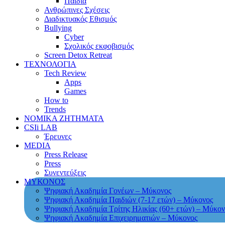
Παιδιά
Ανθρώπινες Σχέσεις
Διαδικτυακός Εθισμός
Bullying
Cyber
Σχολικός εκφοβισμός
Screen Detox Retreat
ΤΕΧΝΟΛΟΓΙΑ
Tech Review
Apps
Games
How to
Trends
ΝΟΜΙΚΑ ΖΗΤΗΜΑΤΑ
CSIi LAB
Έρευνες
MEDIA
Press Release
Press
Συνεντεύξεις
ΜΥΚΟΝΟΣ
Ψηφιακή Ακαδημία Γονέων – Μύκονος
Ψηφιακή Ακαδημία Παιδιών (7-17 ετών) – Μύκονος
Ψηφιακή Ακαδημία Τρίτης Ηλικίας (60+ ετών) – Μύκον
Ψηφιακή Ακαδημία Επιχειρηματιών – Μύκονος