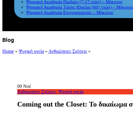
Ψηφιακή Ακαδημία Παιδιών (7-17 ετών) – Μύκονος
Ψηφιακή Ακαδημία Τρίτης Ηλικίας (60+ ετών) – Μύκονο
Ψηφιακή Ακαδημία Επιχειρηματιών – Μύκονος
Blog
Home
»
Ψυχική υγεία
»
Ανθρώπινες Σχέσεις
»
09
Νοέ
Ανθρώπινες Σχέσεις
,
Ψυχική υγεία
Coming out the Closet: Το δικαίωμα 