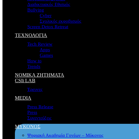
Διαδικτυακός Εθισμός
Bullying
Cyber
Σχολικός εκφοβισμός
Screen Detox Retreat
ΤΕΧΝΟΛΟΓΙΑ
Tech Review
Apps
Games
How to
Trends
ΝΟΜΙΚΑ ΖΗΤΗΜΑΤΑ
CSIi LAB
Έρευνες
MEDIA
Press Release
Press
Συνεντεύξεις
ΜΥΚΟΝΟΣ
Ψηφιακή Ακαδημία Γονέων – Μύκονος