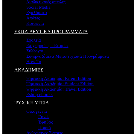
Διαδικτυακές απειλές
Social Media
Εγκλήματα
Απάτες
Κοινωνία
ΕΚΠΑΙΔΕΥΤΙΚΑ ΠΡΟΓΡΑΜΜΑΤΑ
Σχολεία
Επιχειρήσεις – Εταιρίες
Σύλλογοι
Συνεργαζόμενα Μεταπτυχιακά Προγράμματα
How To
ΑΚΑΔΗΜΙΕΣ
Ψηφιακή Ακαδημία: Parent Edition
Ψηφιακή Ακαδημία: Student Edition
Ψηφιακή Ακαδημία: Travel Edition
Eshop ebooks
ΨΥΧΙΚΗ ΥΓΕΙΑ
Οικογένεια
Γονείς
Έφηβος
Παιδιά
Ανθρώπινες Σχέσεις