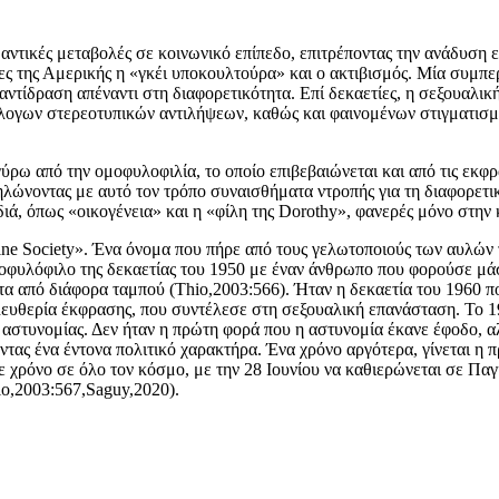
ντικές μεταβολές σε κοινωνικό επίπεδο, επιτρέποντας την ανάδυση ε
ες της Αμερικής η «γκέι υποκουλτούρα» και ο ακτιβισμός. Μία συμπερ
αντίδραση απέναντι στη διαφορετικότητα. Επί δεκαετίες, η σεξουαλική
λογων στερεοτυπικών αντιλήψεων, καθώς και φαινομένων στιγματισμο
ω από την ομοφυλοφιλία, το οποίο επιβεβαιώνεται και από τις εκφρά
ώνοντας με αυτό τον τρόπο συναισθήματα ντροπής για τη διαφορετικ
ιά, όπως «οικογένεια» και η «φίλη της Dorothy», φανερές μόνο στην 
ne Society». Ένα όνομα που πήρε από τους γελωτοποιούς των αυλών τ
ομοφυλόφιλο της δεκαετίας του 1950 με έναν άνθρωπο που φορούσε 
ητα από διάφορα ταμπού (Thio,2003:566). Ήταν η δεκαετία του 1960 
λευθερία έκφρασης, που συντέλεσε στη σεξουαλική επανάσταση. Το 19
αστυνομίας. Δεν ήταν η πρώτη φορά που η αστυνομία έκανε έφοδο, αλ
ώντας ένα έντονα πολιτικό χαρακτήρα. Ένα χρόνο αργότερα, γίνεται 
κάθε χρόνο σε όλο τον κόσμο, με την 28 Ιουνίου να καθιερώνεται σε
o,2003:567,Saguy,2020).