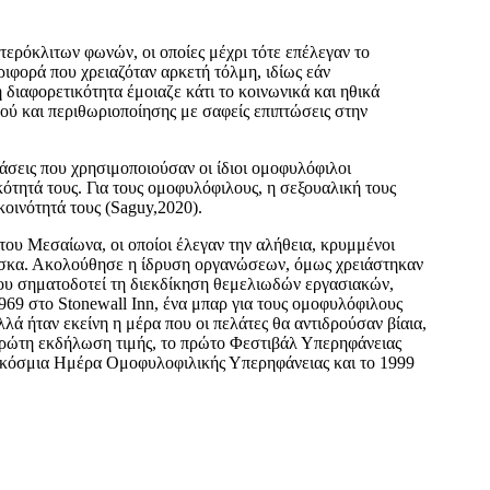
τερόκλιτων φωνών, οι οποίες μέχρι τότε επέλεγαν το
ιφορά που χρειαζόταν αρκετή τόλμη, ιδίως εάν
 διαφορετικότητα έμοιαζε κάτι το κοινωνικά και ηθικά
ύ και περιθωριοποίησης με σαφείς επιπτώσεις στην
σεις που χρησιμοποιούσαν οι ίδιοι ομοφυλόφιλοι
ότητά τους. Για τους ομοφυλόφιλους, η σεξουαλική τους
κοινότητά τους (Saguy,2020).
ου Μεσαίωνα, οι οποίοι έλεγαν την αλήθεια, κρυμμένοι
μάσκα. Ακολούθησε η ίδρυση οργανώσεων, όμως χρειάστηκαν
που σηματοδοτεί τη διεκδίκηση θεμελιωδών εργασιακών,
69 στο Stonewall Inn, ένα μπαρ για τους ομοφυλόφιλους
λά ήταν εκείνη η μέρα που οι πελάτες θα αντιδρούσαν βίαια,
η πρώτη εκδήλωση τιμής, το πρώτο Φεστιβάλ Υπερηφάνειας
 Παγκόσμια Ημέρα Ομοφυλοφιλικής Υπερηφάνειας και το 1999