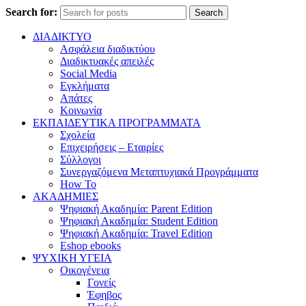
Search for:
Search
ΔΙΑΔΙΚΤΥΟ
Ασφάλεια διαδικτύου
Διαδικτυακές απειλές
Social Media
Εγκλήματα
Απάτες
Κοινωνία
ΕΚΠΑΙΔΕΥΤΙΚΑ ΠΡΟΓΡΑΜΜΑΤΑ
Σχολεία
Επιχειρήσεις – Εταιρίες
Σύλλογοι
Συνεργαζόμενα Μεταπτυχιακά Προγράμματα
How To
ΑΚΑΔΗΜΙΕΣ
Ψηφιακή Ακαδημία: Parent Edition
Ψηφιακή Ακαδημία: Student Edition
Ψηφιακή Ακαδημία: Travel Edition
Eshop ebooks
ΨΥΧΙΚΗ ΥΓΕΙΑ
Οικογένεια
Γονείς
Έφηβος