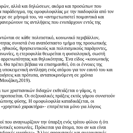
ορών, αλλά και δηλώσεων, ακόμα και προσώπων που
ια παράδειγμα, της ομοφυλοφιλίας με την παιδοφιλία από τον
ρε σε μήνυμά του, να «αντιμετωπιστεί ποιμαντικά και
ανερώνουν τις αντιλήψεις που ενυπάρχουν εντός της
τώνται σε κάθε πολιτιστικό, κοινωνικό περιβάλλον,
κότητας συνιστά ένα αναπόσπαστο τμήμα της προσωπικής
 ηθικούς, θρησκευτικούς και πολιτισμικούς παράγοντες,
οινωνίες, η ετεροφυλία θεωρείται η φυσιολογική, σωστή
ί αρρενωπότητας και θηλυκότητας. Ένα είδος «κοινωνικής
 Θα πρέπει βέβαια να επισημανθεί, ότι οι έννοιες της
 υποκειμενική αντίληψη ενός ατόμου για τον εαυτό του και
οιήσεις και πρότυπα, ανταποκρινόμενη σε χρόνια
 (Μουζάκη,2019).
των χριστιανικών διδαχών εκθειάζεται ο γάμος, η
τηροποιείται. Οι σεξουαλικές πράξεις εκτός γάμου συνιστούν
ώπινης φύσης. Η ομοφυλοφιλία καταδικάζεται, οι
 «χρηστικό χαρακτήρα»· επιτρέπεται μόνο για λόγους
ί που αναγνωρίζουν την ύπαρξη ενός τρίτου φύλου ή ότι
υτικές κοινωνίες. Πρόκειται για άτομα, που αν και είναι
ανδρικές γυναίκες». Άλλες αφρικανικές και αμερικανικές