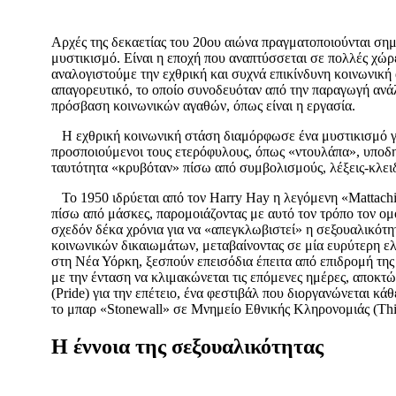
Αρχές της δεκαετίας του 20
ου
αιώνα πραγματοποιούνται σημα
μυστικισμό. Είναι η εποχή που αναπτύσσεται σε πολλές χώρ
αναλογιστούμε την εχθρική και συχνά επικίνδυνη κοινωνική 
απαγορευτικό, το οποίο συνοδευόταν από την παραγωγή ανά
πρόσβαση κοινωνικών αγαθών, όπως είναι η εργασία.
Η εχθρική κοινωνική στάση διαμόρφωσε ένα μυστικισμό γύρ
προσποιούμενοι τους ετερόφυλους, όπως «ντουλάπα», υποδηλ
ταυτότητα «κρυβόταν» πίσω από συμβολισμούς, λέξεις-κλειδ
Το 1950 ιδρύεται από τον Harry Hay η λεγόμενη «Mattachi
πίσω από μάσκες, παρομοιάζοντας με αυτό τον τρόπο τον 
σχεδόν δέκα χρόνια για να «απεγκλωβιστεί» η σεξουαλικότ
κοινωνικών δικαιωμάτων, μεταβαίνοντας σε μία ευρύτερη ε
στη Νέα Υόρκη, ξεσπούν επεισόδια έπειτα από επιδρομή της 
με την ένταση να κλιμακώνεται τις επόμενες ημέρες, αποκτ
(Pride) για την επέτειο, ένα φεστιβάλ που διοργανώνεται 
το μπαρ «Stonewall» σε Μνημείο Εθνικής Κληρονομιάς (Thi
Η έννοια της σεξουαλικότητας