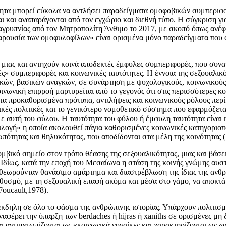
ητα μπορεί εύκολα να αντλήσει παραδείγματα ομοφοβικών συμπεριφ
αι και αναπαράγονται από τον εγχώριο και διεθνή τύπο. Η σύγκριση γ
γρυπνίας από τον Μητροπολίτη Άνθιμο το 2017, με σκοπό όπως ανέφε
παρουσία των ομοφυλοφίλων» είναι ορισμένα μόνο παραδείγματα που φ
ιας και αντηχούν κοινά αποδεκτές έμφυλες συμπεριφορές, που συναν
ς» συμπεριφορές και κοινωνικές ταυτότητες. Η έννοια της σεξουαλι
κών, βασικών αναγκών, σε συνάρτηση με ψυχολογικούς, κοινωνικούς,
ινωνική επιρροή μαρτυρείται από το γεγονός ότι στις περισσότερες κ
 τα προκαθορισμένα πρότυπα, αντιλήψεις και κοινωνικούς ρόλους περ
ές πολιτικές και το γενικότερο νομοθετικό σύστημα που εφαρμόζεται.
με αυτή του φύλου.
Η ταυτότητα του φύλου ή έμφυλη ταυτότητα είναι η
πιλογή» η οποία ακολουθεί πάγια καθορισμένες κοινωνικές κατηγοριοπ
ωπότητας και θηλυκότητας, που αποδίδονται στα μέλη της κοινότητας
ικό σημείο στον τρόπο θέασης της σεξουαλικότητας, μιας και βάσει 
. Ιδίως, κατά την εποχή του Μεσαίωνα η στάση της κοινής γνώμης αυσ
 θεωρούνταν θανάσιμο αμάρτημα και διαστρέβλωση της ίδιας της ανθρ
ηθυσμό, με τη σεξουαλική επαφή ακόμα και μέσα στο γάμο, να αποκτά
oucault,1978).
δηλη σε όλο το φάσμα της ανθρώπινης ιστορίας. Υπάρχουν πολιτισμο
αφέρει την ύπαρξη των berdaches ή hijras ή xaniths σε ορισμένες μη δ
αι αντιμετωπίζονται ως «κοινωνικά γυναίκες και χαρακτηρίζονται ως «