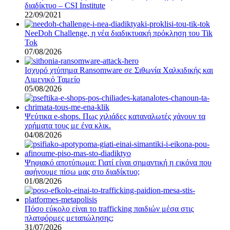
διαδίκτυο – CSI Institute
22/09/2021
NeeDoh Challenge, η νέα διαδικτυακή πρόκληση του Tik
Tok
07/08/2026
Ισχυρό χτύπημα Ransomware σε Σιθωνία Χαλκιδικής και
Λιμενικό Ταμείο
05/08/2026
Ψεύτικα e-shops. Πως χιλιάδες καταναλωτές χάνουν τα
χρήματα τους με ένα κλικ.
04/08/2026
Ψηφιακό αποτύπωμα: Γιατί είναι σημαντική η εικόνα που
αφήνουμε πίσω μας στο διαδίκτυο;
01/08/2026
Πόσο εύκολο είναι το trafficking παιδιών μέσα στις
πλατφόρμες μεταπώλησης;
31/07/2026