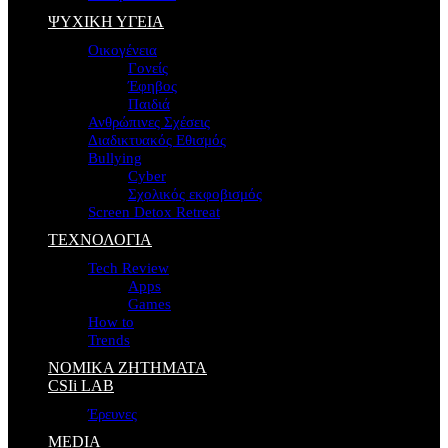
ΨΥΧΙΚΗ ΥΓΕΙΑ
Οικογένεια
Γονείς
Έφηβος
Παιδιά
Ανθρώπινες Σχέσεις
Διαδικτυακός Εθισμός
Bullying
Cyber
Σχολικός εκφοβισμός
Screen Detox Retreat
ΤΕΧΝΟΛΟΓΙΑ
Tech Review
Apps
Games
How to
Trends
ΝΟΜΙΚΑ ΖΗΤΗΜΑΤΑ
CSIi LAB
Έρευνες
MEDIA