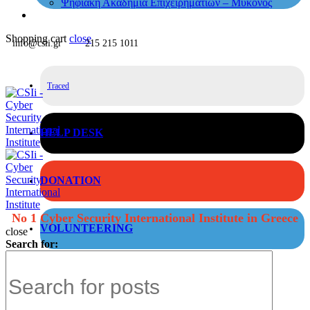
Ψηφιακή Ακαδημία Επιχειρηματιών – Μύκονος
Shopping cart
close
info@csii.gr
215 215 1011
Traced
HELP DESK
DONATION
No 1 Cyber Security International Institute in Greece
VOLUNTEERING
close
Search for: