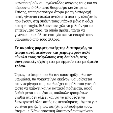
ικανοποιηθούν οι μεγαλειώδες ανάγκες τους και να
πάρουν από όλο αυτό θαυμασμό και λατρεία.
Επίσης, τα περισσότερα άτομα με τη διαταραχή
αυτή, γίνονται εύκολα αντιληπτά από την αλαζονεία
που έχουν, στη σκέψη τους υπάρχει μόνο η δόξα
και η επιτυχία, θέλουν συνεχώς να μιλούν για τα
επιτεύγματα τους, τα οποία πρέπει πάντα να
γίνονται με απόλυτη επιτυχία και να εισπράττουν
θαυμασμό από τους άλλους.
Σε ακραίες μορφές αυτής της διαταραχής, τα
άτομα αυτά μειώνουν και χειραγωγούν πολύ
εύκολα τους ανθρώπους στη δουλειά, στις
συντροφικές σχέση είτε με έμμεσο είτε με άμεσο
τρόπο.
Όμως, το άτομο που θα τον υποστηρίξει, θα τον
θαυμάσει, θα νοιαστεί για εκείνον, θα βρίσκεται
στον περίγυρο του, και θα έχει το ρόλο του γονιού
ώστε να παίρνει και να κατακτά πράγματα, αφού
βαθιά μέσα του εξαιτίας παιδικών τραυμάτων
νιώθει ότι δεν αξίζει και για να μπορέσει να
διαχειριστεί όλες αυτές τις πεποιθήσεις μάχεται για
να είναι μια ζωή πρώτος (στην πλειοψηφία τους,
άτομα με Νάρκισσιστικη διαταραχή πετυχαίνουν