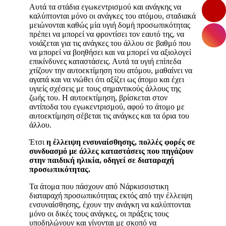
Αυτά τα στάδια εγωκεντρισμού και ανάγκης να
καλύπτονται μόνο οι ανάγκες του ατόμου, σταδιακά
μειώνονται καθώς μία υγιή δομή προσωπικότητας
πρέπει να μπορεί να φροντίσει τον εαυτό της, να
νοιάζεται για τις ανάγκες του άλλου σε βαθμό που
να μπορεί να βοηθήσει και να μπορεί να αξιολογεί
επικίνδυνες καταστάσεις. Αυτά τα υγιή επίπεδα
χτίζουν την αυτοεκτίμηση του ατόμου, μαθαίνει να
αγαπά και να νιώθει ότι αξίζει ως άτομο και έχει
υγιείς σχέσεις με τους σημαντικούς άλλους της
ζωής του. Η αυτοεκτίμηση, βρίσκεται στον
αντίποδα του εγωκεντρισμού, αφού το άτομο με
αυτοεκτίμηση σέβεται τις ανάγκες και τα όρια του
άλλου.
Έτσι
η έλλειψη ενσυναίσθησης, πολλές φορές σε
συνδυασμό με άλλες καταστάσεις που πηγάζουν
στην παιδική ηλικία, οδηγεί σε διαταραχή
προσωπικότητας.
Τα άτομα που πάσχουν από Νάρκισσιστικη
διαταραχή προσωπικότητας εκτός από την έλλειψη
ενσυναίσθησης, έχουν την ανάγκη να καλύπτονται
μόνο οι δικές τους ανάγκες, οι πράξεις τους
υποδηλώνουν και γίνονται με σκοπό να