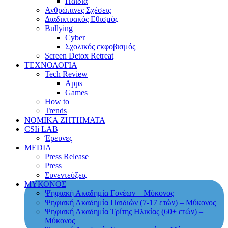
Παιδιά
Ανθρώπινες Σχέσεις
Διαδικτυακός Εθισμός
Bullying
Cyber
Σχολικός εκφοβισμός
Screen Detox Retreat
ΤΕΧΝΟΛΟΓΙΑ
Tech Review
Apps
Games
How to
Trends
ΝΟΜΙΚΑ ΖΗΤΗΜΑΤΑ
CSIi LAB
Έρευνες
MEDIA
Press Release
Press
Συνεντεύξεις
ΜΥΚΟΝΟΣ
Ψηφιακή Ακαδημία Γονέων – Μύκονος
Ψηφιακή Ακαδημία Παιδιών (7-17 ετών) – Μύκονος
Ψηφιακή Ακαδημία Τρίτης Ηλικίας (60+ ετών) –
Μύκονος