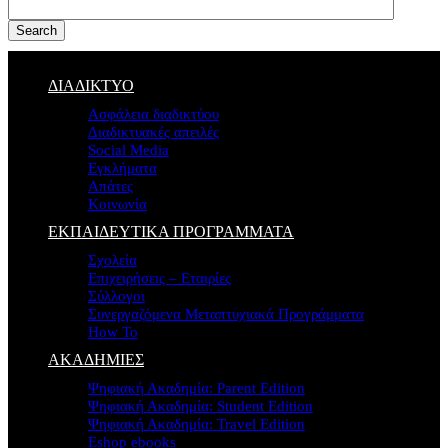
Search
ΔΙΑΔΙΚΤΥΟ
Ασφάλεια διαδικτύου
Διαδικτυακές απειλές
Social Media
Εγκλήματα
Απάτες
Κοινωνία
ΕΚΠΑΙΔΕΥΤΙΚΑ ΠΡΟΓΡΑΜΜΑΤΑ
Σχολεία
Επιχειρήσεις – Εταιρίες
Σύλλογοι
Συνεργαζόμενα Μεταπτυχιακά Προγράμματα
How To
ΑΚΑΔΗΜΙΕΣ
Ψηφιακή Ακαδημία: Parent Edition
Ψηφιακή Ακαδημία: Student Edition
Ψηφιακή Ακαδημία: Travel Edition
Eshop ebooks