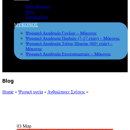
Press Release
Press
Συνεντεύξεις
ΜΥΚΟΝΟΣ
Ψηφιακή Ακαδημία Γονέων – Μύκονος
Ψηφιακή Ακαδημία Παιδιών (7-17 ετών) – Μύκονος
Ψηφιακή Ακαδημία Τρίτης Ηλικίας (60+ ετών) –
Μύκονος
Ψηφιακή Ακαδημία Επιχειρηματιών – Μύκονος
Blog
Home
»
Ψυχική υγεία
»
Ανθρώπινες Σχέσεις
»
03
Μαρ