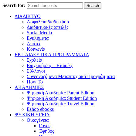
Search for:
Search
ΔΙΑΔΙΚΤΥΟ
Ασφάλεια διαδικτύου
Διαδικτυακές απειλές
Social Media
Εγκλήματα
Απάτες
Κοινωνία
ΕΚΠΑΙΔΕΥΤΙΚΑ ΠΡΟΓΡΑΜΜΑΤΑ
Σχολεία
Επιχειρήσεις – Εταιρίες
Σύλλογοι
Συνεργαζόμενα Μεταπτυχιακά Προγράμματα
How To
ΑΚΑΔΗΜΙΕΣ
Ψηφιακή Ακαδημία: Parent Edition
Ψηφιακή Ακαδημία: Student Edition
Ψηφιακή Ακαδημία: Travel Edition
Eshop ebooks
ΨΥΧΙΚΗ ΥΓΕΙΑ
Οικογένεια
Γονείς
Έφηβος