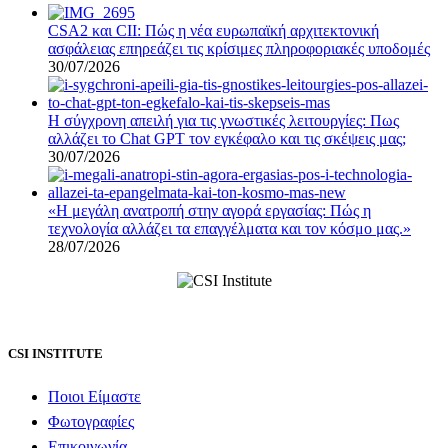
CSA2 και CII: Πώς η νέα ευρωπαϊκή αρχιτεκτονική
ασφάλειας επηρεάζει τις κρίσιμες πληροφοριακές υποδομές
30/07/2026
Η σύγχρονη απειλή για τις γνωστικές λειτουργίες: Πως
αλλάζει το Chat GPT τον εγκέφαλο και τις σκέψεις μας;
30/07/2026
«Η μεγάλη ανατροπή στην αγορά εργασίας: Πώς η
τεχνολογία αλλάζει τα επαγγέλματα και τον κόσμο μας.»
28/07/2026
CSI INSTITUTE
Ποιοι Είμαστε
Φωτογραφίες
Επικοινωνία