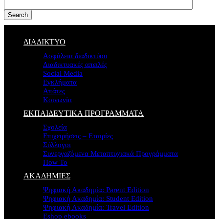
Search
ΔΙΑΔΙΚΤΥΟ
Ασφάλεια διαδικτύου
Διαδικτυακές απειλές
Social Media
Εγκλήματα
Απάτες
Κοινωνία
ΕΚΠΑΙΔΕΥΤΙΚΑ ΠΡΟΓΡΑΜΜΑΤΑ
Σχολεία
Επιχειρήσεις – Εταιρίες
Σύλλογοι
Συνεργαζόμενα Μεταπτυχιακά Προγράμματα
How To
ΑΚΑΔΗΜΙΕΣ
Ψηφιακή Ακαδημία: Parent Edition
Ψηφιακή Ακαδημία: Student Edition
Ψηφιακή Ακαδημία: Travel Edition
Eshop ebooks