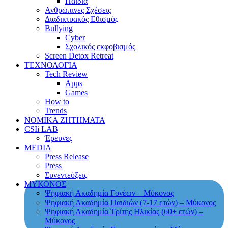
Παιδιά
Ανθρώπινες Σχέσεις
Διαδικτυακός Εθισμός
Bullying
Cyber
Σχολικός εκφοβισμός
Screen Detox Retreat
ΤΕΧΝΟΛΟΓΙΑ
Tech Review
Apps
Games
How to
Trends
ΝΟΜΙΚΑ ΖΗΤΗΜΑΤΑ
CSIi LAB
Έρευνες
MEDIA
Press Release
Press
Συνεντεύξεις
ΜΥΚΟΝΟΣ
Ψηφιακή Ακαδημία Γονέων – Μύκονος
Ψηφιακή Ακαδημία Παιδιών (7-17 ετών) – Μύκονος
Ψηφιακή Ακαδημία Τρίτης Ηλικίας (60+ ετών) –
Μύκονος