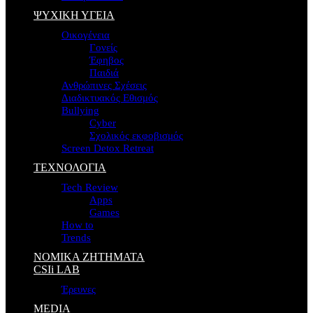
ΨΥΧΙΚΗ ΥΓΕΙΑ
Οικογένεια
Γονείς
Έφηβος
Παιδιά
Ανθρώπινες Σχέσεις
Διαδικτυακός Εθισμός
Bullying
Cyber
Σχολικός εκφοβισμός
Screen Detox Retreat
ΤΕΧΝΟΛΟΓΙΑ
Tech Review
Apps
Games
How to
Trends
ΝΟΜΙΚΑ ΖΗΤΗΜΑΤΑ
CSIi LAB
Έρευνες
MEDIA