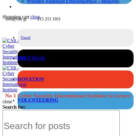
Ψηφιακή Ακαδημία Επιχειρηματιών – Μύκονος
Shopping cart
close
info@csii.gr
215 215 1011
Traced
HELP DESK
DONATION
No 1 Cyber Security International Institute in Greece
VOLUNTEERING
close
Search for: