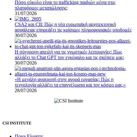
Πόσο εύκολο είναι το trafficking παιδιών μέσα στις
πλατφόρμες μεταπώλησης;
31/07/2026
CSA2 και CII: Πώς η νέα ευρωπαϊκή αρχιτεκτονική
ασφάλειας επηρεάζει τις κρίσιμες πληροφοριακές υποδομές
30/07/2026
Η σύγχρονη απειλή για τις γνωστικές λειτουργίες: Πως
αλλάζει το Chat GPT τον εγκέφαλο και τις σκέψεις μας;
30/07/2026
«Η μεγάλη ανατροπή στην αγορά εργασίας: Πώς η
τεχνολογία αλλάζει τα επαγγέλματα και τον κόσμο μας.»
28/07/2026
CSI INSTITUTE
Ποιοι Είμαστε