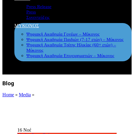
Press Release
Press
Συνεντεύξεις
ΜΥΚΟΝΟΣ
Ψηφιακή Ακαδημία Γονέων – Μύκονος
Ψηφιακή Ακαδημία Παιδιών (7-17 ετών) – Μύκονος
Ψηφιακή Ακαδημία Τρίτης Ηλικίας (60+ ετών) –
Μύκονος
Ψηφιακή Ακαδημία Επιχειρηματιών – Μύκονος
Blog
Home
»
Media
»
16
Νοέ