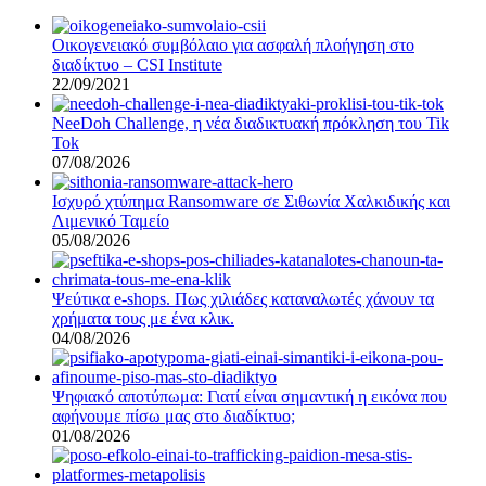
Οικογενειακό συμβόλαιο για ασφαλή πλοήγηση στο
διαδίκτυο – CSI Institute
22/09/2021
NeeDoh Challenge, η νέα διαδικτυακή πρόκληση του Tik
Tok
07/08/2026
Ισχυρό χτύπημα Ransomware σε Σιθωνία Χαλκιδικής και
Λιμενικό Ταμείο
05/08/2026
Ψεύτικα e-shops. Πως χιλιάδες καταναλωτές χάνουν τα
χρήματα τους με ένα κλικ.
04/08/2026
Ψηφιακό αποτύπωμα: Γιατί είναι σημαντική η εικόνα που
αφήνουμε πίσω μας στο διαδίκτυο;
01/08/2026