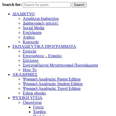
Search for:
Search
ΔΙΑΔΙΚΤΥΟ
Ασφάλεια διαδικτύου
Διαδικτυακές απειλές
Social Media
Εγκλήματα
Απάτες
Κοινωνία
ΕΚΠΑΙΔΕΥΤΙΚΑ ΠΡΟΓΡΑΜΜΑΤΑ
Σχολεία
Επιχειρήσεις – Εταιρίες
Σύλλογοι
Συνεργαζόμενα Μεταπτυχιακά Προγράμματα
How To
ΑΚΑΔΗΜΙΕΣ
Ψηφιακή Ακαδημία: Parent Edition
Ψηφιακή Ακαδημία: Student Edition
Ψηφιακή Ακαδημία: Travel Edition
Eshop ebooks
ΨΥΧΙΚΗ ΥΓΕΙΑ
Οικογένεια
Γονείς
Έφηβος