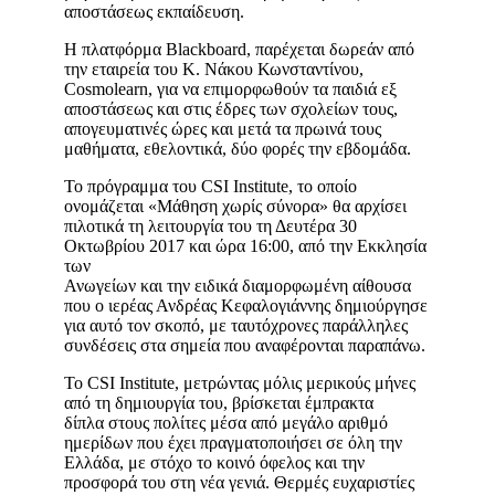
αποστάσεως εκπαίδευση.
Η πλατφόρμα Blackboard, παρέχεται δωρεάν από
την εταιρεία του Κ. Νάκου Κωνσταντίνου,
Cosmolearn, για να επιμορφωθούν τα παιδιά εξ
αποστάσεως και στις έδρες των σχολείων τους,
απογευματινές ώρες και μετά τα πρωινά τους
μαθήματα, εθελοντικά, δύο φορές την εβδομάδα.
Το πρόγραμμα του CSI Institute, το οποίο
ονομάζεται «Μάθηση χωρίς σύνορα» θα αρχίσει
πιλοτικά τη λειτουργία του τη Δευτέρα 30
Οκτωβρίου 2017 και ώρα 16:00, από την Εκκλησία
των
Ανωγείων και την ειδικά διαμορφωμένη αίθουσα
που ο ιερέας Ανδρέας Κεφαλογιάννης δημιούργησε
για αυτό τον σκοπό, με ταυτόχρονες παράλληλες
συνδέσεις στα σημεία που αναφέρονται παραπάνω.
Το CSI Institute, μετρώντας μόλις μερικούς μήνες
από τη δημιουργία του, βρίσκεται έμπρακτα
δίπλα στους πολίτες μέσα από μεγάλο αριθμό
ημερίδων που έχει πραγματοποιήσει σε όλη την
Ελλάδα, με στόχο το κοινό όφελος και την
προσφορά του στη νέα γενιά. Θερμές ευχαριστίες