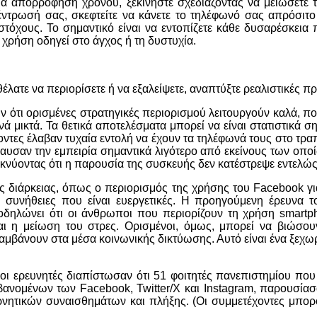
μια
απορρόφηση χρόνου, ξεκινήστε σχεδιάζοντας να μειώσετε τ
ντρωσή σας, σκεφτείτε να κάνετε το τηλέφωνό σας απρόσιτο 
τόχους. Το σημαντικό είναι να εντοπίζετε κάθε δυσαρέσκεια π
 χρήση οδηγεί στο άγχος ή τη δυστυχία.
ατε να περιορίσετε ή να εξαλείψετε, αναπτύξτε ρεαλιστικές προσ
ν ότι ορισμένες στρατηγικές περιορισμού λειτουργούν καλά, πο
ά μικτά. Τα θετικά αποτελέσματα μπορεί να είναι στατιστικά σ
ντες έλαβαν τυχαία εντολή να έχουν τα τηλέφωνά τους στο τρα
λαυσαν την εμπειρία σημαντικά λιγότερο από εκείνους των οπο
κνύοντας ότι η παρουσία της συσκευής δεν κατέστρεψε εντελώς
ς διάρκειας, όπως ο περιορισμός της χρήσης του Facebook γι
 συνήθειες που είναι ευεργετικές. Η προηγούμενη έρευνα το
υποδηλώνει
ότι οι άνθρωποι που περιορίζουν τη χρήση smart
ι η μείωση του στρες. Ορισμένοι, όμως, μπορεί να βιώσουν
αμβάνουν στα μέσα κοινωνικής δικτύωσης. Αυτό είναι ένα ξεχω
ι ερευνητές διαπίστωσαν ότι 51 φοιτητές πανεπιστημίου πο
βανομένων των Facebook, Twitter/X και Instagram, παρουσί
ν αρνητικών συναισθημάτων και πλήξης. (Οι συμμετέχοντες μπ