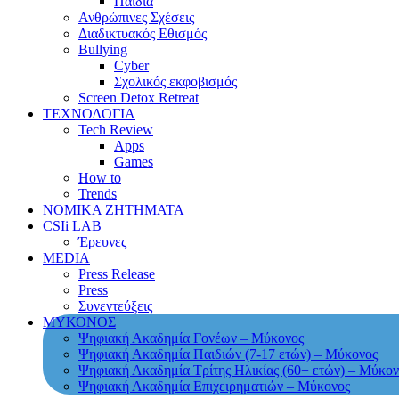
Παιδιά
Ανθρώπινες Σχέσεις
Διαδικτυακός Εθισμός
Bullying
Cyber
Σχολικός εκφοβισμός
Screen Detox Retreat
ΤΕΧΝΟΛΟΓΙΑ
Tech Review
Apps
Games
How to
Trends
ΝΟΜΙΚΑ ΖΗΤΗΜΑΤΑ
CSIi LAB
Έρευνες
MEDIA
Press Release
Press
Συνεντεύξεις
ΜΥΚΟΝΟΣ
Ψηφιακή Ακαδημία Γονέων – Μύκονος
Ψηφιακή Ακαδημία Παιδιών (7-17 ετών) – Μύκονος
Ψηφιακή Ακαδημία Τρίτης Ηλικίας (60+ ετών) – Μύκον
Ψηφιακή Ακαδημία Επιχειρηματιών – Μύκονος