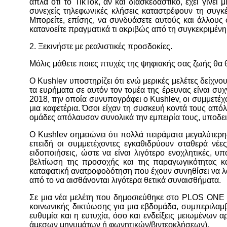
απλά ότι το TikTok, αν και διασκεδαστικό, έχει γίνει 
συνεχείς τηλεφωνικές κλήσεις καταστρέφουν τη συγκέ
Μπορείτε, επίσης, να συνδυάσετε αυτούς και άλλους σ
κατανοείτε πραγματικά τι ακριβώς από τη συγκεκριμένη
2. Ξεκινήστε με ρεαλιστικές προσδοκίες.
Μόλις μάθετε ποιες πτυχές της ψηφιακής σας ζωής θα θέλ
Ο Kushlev υποστηρίζει ότι ενώ μερικές μελέτες δείχνου
τα ευρήματα σε αυτόν τον τομέα της έρευνας είναι συχν
2018, την οποία συνυπογράφει ο Kushlev, οι συμμετέχο
μια καφετέρια. Όσοι είχαν τη συσκευή κοντά τους από
ομάδες απόλαυσαν συνολικά την εμπειρία τους, υποδει
Ο Kushlev σημειώνει ότι πολλά πειράματα μεγαλύτερη
επειδή οι συμμετέχοντες εγκαθιδρύουν σταθερά νέες
ειδοποιήσεις, ώστε να είναι λιγότερο ενοχλητικές, 
βελτίωση της προσοχής και της παραγωγικότητας κα
καταφατική ανατροφοδότηση που έχουν συνηθίσει να λ
από το να αισθάνονται λιγότερα θετικά συναισθήματα.
Σε μια νέα μελέτη που δημοσιεύθηκε στο PLOS ONE ο
κοινωνικής δικτύωσης για μια εβδομάδα, συμπεριλαμ
ευθυμία και η ευτυχία, όσο και ενδείξεις μειωμένω
άμεσων μηνυμάτων ή φωνητικών/βιντεοκλήσεων).