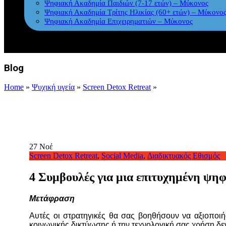
Ψηφιακή Ακαδημία Παιδιών (7-17 ετών) – Μύκονος
Ψηφιακή Ακαδημία Τρίτης Ηλικίας (60+ ετών) – Μύκονο
Ψηφιακή Ακαδημία Επιχειρηματιών – Μύκονος
Blog
Home
»
Ψυχική υγεία
»
Screen Detox Retreat
»
27
Νοέ
Screen Detox Retreat
,
Social Media
,
Διαδικτυακός Εθισμός
4 Συμβουλές για μια επιτυχημένη ψη
Μετάφραση
Αυτές οι στρατηγικές θα σας βοηθήσουν να αξιοποιή
κοινωνικής δικτύωσης ή την τεχνολογική σας χρήση δεν