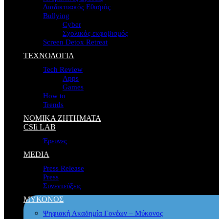
Διαδικτυακός Εθισμός
Bullying
Cyber
Σχολικός εκφοβισμός
Screen Detox Retreat
ΤΕΧΝΟΛΟΓΙΑ
Tech Review
Apps
Games
How to
Trends
ΝΟΜΙΚΑ ΖΗΤΗΜΑΤΑ
CSIi LAB
Έρευνες
MEDIA
Press Release
Press
Συνεντεύξεις
ΜΥΚΟΝΟΣ
Ψηφιακή Ακαδημία Γονέων – Μύκονος