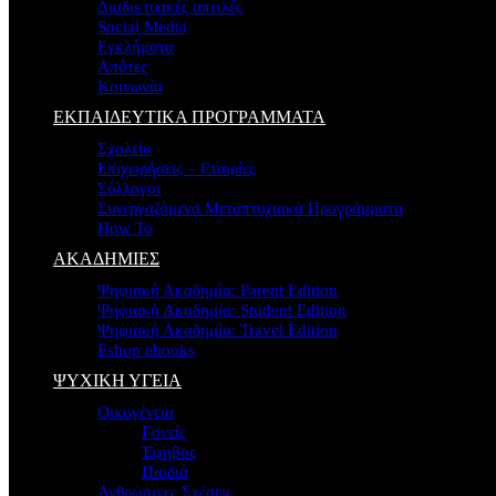
Διαδικτυακές απειλές
Social Media
Εγκλήματα
Απάτες
Κοινωνία
ΕΚΠΑΙΔΕΥΤΙΚΑ ΠΡΟΓΡΑΜΜΑΤΑ
Σχολεία
Επιχειρήσεις – Εταιρίες
Σύλλογοι
Συνεργαζόμενα Μεταπτυχιακά Προγράμματα
How To
ΑΚΑΔΗΜΙΕΣ
Ψηφιακή Ακαδημία: Parent Edition
Ψηφιακή Ακαδημία: Student Edition
Ψηφιακή Ακαδημία: Travel Edition
Eshop ebooks
ΨΥΧΙΚΗ ΥΓΕΙΑ
Οικογένεια
Γονείς
Έφηβος
Παιδιά
Ανθρώπινες Σχέσεις