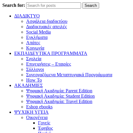
Search for:
Search
ΔΙΑΔΙΚΤΥΟ
Ασφάλεια διαδικτύου
Διαδικτυακές απειλές
Social Media
Εγκλήματα
Απάτες
Κοινωνία
ΕΚΠΑΙΔΕΥΤΙΚΑ ΠΡΟΓΡΑΜΜΑΤΑ
Σχολεία
Επιχειρήσεις – Εταιρίες
Σύλλογοι
Συνεργαζόμενα Μεταπτυχιακά Προγράμματα
How To
ΑΚΑΔΗΜΙΕΣ
Ψηφιακή Ακαδημία: Parent Edition
Ψηφιακή Ακαδημία: Student Edition
Ψηφιακή Ακαδημία: Travel Edition
Eshop ebooks
ΨΥΧΙΚΗ ΥΓΕΙΑ
Οικογένεια
Γονείς
Έφηβος