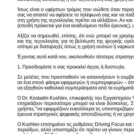
Ίσως είναι ο υφέρπων τρόμος που νιώθετε όταν περιηγ
σας να απαιτεί να αφήσετε το τηλέφωνό σας και να παί
στη χρήση της τεχνολογίας πρέπει να αλλάξουν. Αν και
(επειδή πρόκειται για ένα αναδυόμενο πεδίο έρευνας),
Αξίζει να σημειωθεί, επίσης, ότι ενώ μπορεί να χρησ
και της τεχνολογίας για τη βελτίωση της ψυχικής υγε
ισότιμο με διαταραχές όπως η χρήση ουσιών ή ναρκωτ
Έχοντας αυτό κατά νου, ακολουθούν τέσσερις στρατηγι
1. Προσδιορίστε τι σας προκαλεί άγχος ή δυστυχία.
Σε μελέτες που προσπαθούν να κατανοήσουν τι συμβαί
σε ένα στενό φάσμα εφαρμογών ή συμπεριφορών – όπω
να εξαχθούν καθολικά συμπεράσματα από τα ευρήματά 
Ο Dr. Kostadin Kushlev, επικεφαλής του Εργαστηρίου 
επηρεάζουν περισσότερο μπορεί να είναι δύσκολος. Στ
χρήστες “να εφαρμόζουν ευκολότερα τις υποστηριζόμεν
έρευνα στρατηγικές ψηφιακής αποτοξίνωσης ή να χρησ
Ο Kushlev επισημαίνει τις ρυθμίσεις Driving Focus κα
περιόδων, αλλά υποστηρίζει ότι πρέπει να γίνουν περι