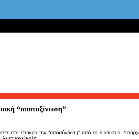
ς
φιακή “αποτοξίνωση”
σετε στο έπακρο την “αποσύνδεση” από το διαδίκτυο. Υπάρχε
 λειτουργεί καλά.