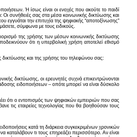
ποιήσεων. Ή ίσως είναι οι ενοχές που ακούτε το παιδί
ι: Οι συνήθειές σας στα μέσα κοινωνικής δικτύωσης και
που εγγυάται την επιτυχία της ψηφιακής “αποτοξίνωσης”
μάσετε, σύμφωνα με τους ειδικούς.
περιορισμό της χρήσης των μέσων κοινωνικής δικτύωσης
 αποδεικνύουν ότι η υπερβολική χρήση αποτελεί εθισμό
ς δικτύωσης και της χρήσης του τηλεφώνου σας:
νικής δικτύωσης, οι ερευνητές συχνά επικεντρώνονται
δοσης ειδοποιήσεων – οπότε μπορεί να είναι δύσκολο
λέει ότι ο εντοπισμός των ψηφιακών εμπειριών που σας
βανε τις εταιρείες τεχνολογίας που θα βοηθούσαν τους
 ειδοποιήσεις κατά τη διάρκεια συγκεκριμένων χρονικών
να καταλάβουν τι τους επηρεάζει περισσότερο. Αν είναι