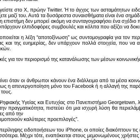
είστε στο X, πρώην Twitter. Ή το άγχος των ασταμάτητων ειδο
ξετε μαζί του. Αυτά τα δυσάρεστα συναισθήματα είναι ένα σημάδ
 η επιστήμη δεν μπορεί ακόμη να συνταγογραφήσει ένα σχέδιο 
 υπάρχουν ελπιδοφόρες συμβουλές και κόλπα που αξίζει να δοκι
ιμοποιείται η λέξη “αποτοξίνωση” ως συντομογραφία για τον 
ίας και της ευημερίας, δεν υπάρχουν πολλά στοιχεία, που να
ικών.
κές για τον περιορισμό της κατανάλωσης των μέσων κοινωνική
νει όταν οι άνθρωποι κάνουν ένα διάλλειμα από τα μέσα κοινω
ς η απενεργοποίηση μόνο του Facebook ή η αλλαγή της παρά
τους.
Ψηφιακής Υγείας και Ευτυχίας στο Πανεπιστήμιο Georgetown, 
ην πραγματικότητα, πιστεύει ότι μια ισχυρή λύση θα περιελάμ
ες από την
ιμοποιούν καλύτερες προεπιλογές”.
ι περίληψης ειδοποιήσεων του iPhone, οι οποίες διακόπτουν τις
σσότερα. Μέχρι τότε, εναπόκειται στους μεμονωμένους χρήστες 