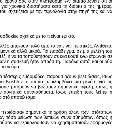
ο χρόνο σας στην πλατφόρμα. Αν διαπιστώνετε ότι οι
για χρονικά διαστήματα κατά τη διάρκεια της ημέρας.
ου σχετίζεται με την τεχνολογία στην πηγή της και να
δοκίες σχετικά με το τι είναι εφικτό.
λλές απέχουν πολύ από το να είναι πειστικές. Αντίθετα,
ημαντικά αλλά μικρά. Για παράδειγμα, σε μια μελέτη του
πέζι ή να τα τοποθετήσουν σε ένα κουτί ενώ έτρωγαν σε
ίων η συσκευή ήταν απρόσιτη. Παρόλα αυτά, και οι δύο
 το γεύμα.
α τέσσερις εβδομάδες, παρουσιάζουν βελτιώσεις, ίσως
υ Kushlev, η οποία περιλαμβάνει μια μελέτη για τις
phone μπορούν να βιώσουν σημαντικά οφέλη, όπως η
 αρνητικά συναισθήματα, ίσως επειδή τους λείπει η
ριστό αποτέλεσμα
υ περιόρισαν σημαντικά τη χρήση όλων των ιστότοπων
ασαν τόσο μείωση των θετικών συναισθημάτων, όπως η
ορούσαν να εξακολουθούν να χρησιμοποιούν εφαρμογές